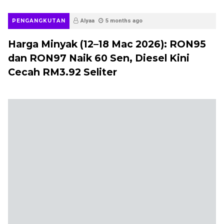
Petrol RON97 Naik 10 Sen, Diesel Kini
Cecah RM3.12
PENGANGKUTAN
Alyaa
5 months ago
Harga Minyak Mingguan (26 Februari–4
Mac 2026): Petrol RON97, RON95 dan
Diesel Semenanjung Naik 5 Sen
PENGANGKUTAN
Alyaa
6 months ago
Harga Minyak Mingguan (12–18 Februari
2026): Diesel Semenanjung Cecah
RM2.99 Seliter, Harga Petrol Kekal