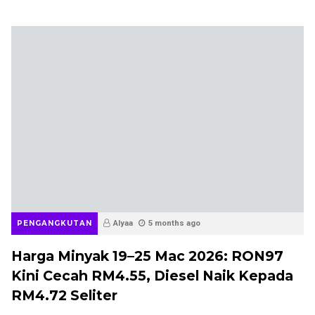
PENGANGKUTAN
Alyaa
5 months ago
Harga Minyak 19–25 Mac 2026: RON97
Kini Cecah RM4.55, Diesel Naik Kepada
RM4.72 Seliter
PENGANGKUTAN
Alyaa
5 months ago
Harga Minyak (12–18 Mac 2026): RON95
dan RON97 Naik 60 Sen, Diesel Kini
Cecah RM3.92 Seliter
PENGANGKUTAN
Alyaa
5 months ago
Harga Minyak Mingguan (5–11 Mac 2026):