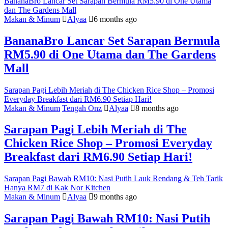
BananaBro Lancar Set Sarapan Bermula RM5.90 di One Utama
dan The Gardens Mall
Makan & Minum
Alyaa
6 months ago
BananaBro Lancar Set Sarapan Bermula
RM5.90 di One Utama dan The Gardens
Mall
Sarapan Pagi Lebih Meriah di The Chicken Rice Shop – Promosi
Everyday Breakfast dari RM6.90 Setiap Hari!
Makan & Minum
Tengah Onz
Alyaa
8 months ago
Sarapan Pagi Lebih Meriah di The
Chicken Rice Shop – Promosi Everyday
Breakfast dari RM6.90 Setiap Hari!
Sarapan Pagi Bawah RM10: Nasi Putih Lauk Rendang & Teh Tarik
Hanya RM7 di Kak Nor Kitchen
Makan & Minum
Alyaa
9 months ago
Sarapan Pagi Bawah RM10: Nasi Putih