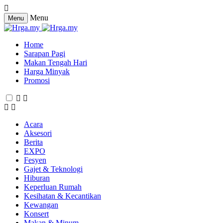
Menu
Menu
Home
Sarapan Pagi
Makan Tengah Hari
Harga Minyak
Promosi
Acara
Aksesori
Berita
EXPO
Fesyen
Gajet & Teknologi
Hiburan
Keperluan Rumah
Kesihatan & Kecantikan
Kewangan
Konsert
Makan & Minum