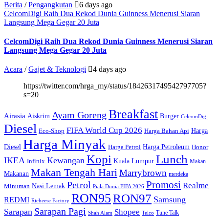
Berita
/
Pengangkutan
6 days ago
CelcomDigi Raih Dua Rekod Dunia Guinness Menerusi Siaran
Langsung Mega Gegar 20 Juta
CelcomDigi Raih Dua Rekod Dunia Guinness Menerusi Siaran
Langsung Mega Gegar 20 Juta
Acara
/
Gajet & Teknologi
4 days ago
https://twitter.com/hrga_my/status/1842631749542797705?
s=20
Breakfast
Ayam Goreng
Airasia
Aiskrim
Burger
CelcomDigi
Diesel
FIFA World Cup 2026
Harga
Eco-Shop
Harga Bahan Api
Harga Minyak
Diesel
Harga Petroleum
Harga Petrol
Honor
Kopi
Lunch
IKEA
Kewangan
Kuala Lumpur
Infinix
Makan
Makan Tengah Hari
Marrybrown
Makanan
merdeka
Promosi
Petrol
Realme
Nasi Lemak
Minuman
Piala Dunia FIFA 2026
RON95
RON97
Samsung
REDMI
Richeese Factory
Sarapan Pagi
Sarapan
Shopee
Tune Talk
Shah Alam
Telco