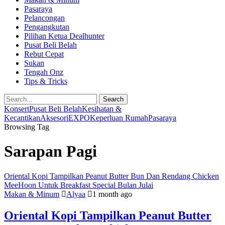
Pasaraya
Pelancongan
Pengangkutan
Pilihan Ketua Dealhunter
Pusat Beli Belah
Rebut Cepat
Sukan
Tengah Onz
Tips & Tricks
Search
Konsert
Pusat Beli Belah
Kesihatan &
Kecantikan
Aksesori
EXPO
Keperluan Rumah
Pasaraya
Browsing Tag
Sarapan Pagi
Oriental Kopi Tampilkan Peanut Butter Bun Dan Rendang Chicken
MeeHoon Untuk Breakfast Special Bulan Julai
Makan & Minum
Alyaa
1 month ago
Oriental Kopi Tampilkan Peanut Butter