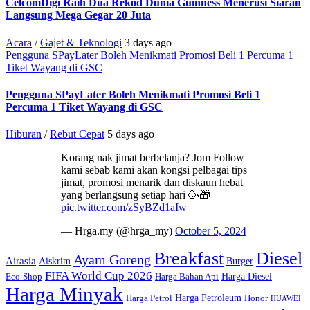
CelcomDigi Raih Dua Rekod Dunia Guinness Menerusi Siaran
Langsung Mega Gegar 20 Juta
Acara
/
Gajet & Teknologi
3 days ago
Pengguna SPayLater Boleh Menikmati Promosi Beli 1 Percuma 1
Tiket Wayang di GSC
Pengguna SPayLater Boleh Menikmati Promosi Beli 1
Percuma 1 Tiket Wayang di GSC
Hiburan
/
Rebut Cepat
5 days ago
Korang nak jimat berbelanja? Jom Follow
kami sebab kami akan kongsi pelbagai tips
jimat, promosi menarik dan diskaun hebat
yang berlangsung setiap hari 🥳🎁
pic.twitter.com/zSyBZd1aIw
— Hrga.my (@hrga_my)
October 5, 2024
Breakfast
Diesel
Ayam Goreng
Airasia
Aiskrim
Burger
FIFA World Cup 2026
Harga Diesel
Eco-Shop
Harga Bahan Api
Harga Minyak
Harga Petroleum
Harga Petrol
Honor
HUAWEI