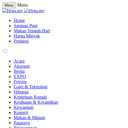
Menu
Menu
Home
Sarapan Pagi
Makan Tengah Hari
Harga Minyak
Promosi
Acara
Aksesori
Berita
EXPO
Fesyen
Gajet & Teknologi
Hiburan
Keperluan Rumah
Kesihatan & Kecantikan
Kewangan
Konsert
Makan & Minum
Pasaraya
Pelancongan