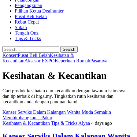
Pengangkutan
Pilihan Ketua Dealhunter
Pusat Beli Belah
Rebut Cepat
Sukan
Tengah Onz
Tips & Tricks
Search
Konsert
Pusat Beli Belah
Kesihatan &
Kecantikan
Aksesori
EXPO
Keperluan Rumah
Pasaraya
Kesihatan & Kecantikan
Cari produk kesihatan dan kecantikan dengan tawaran istimewa,
dan tip terbaik di hrga.my. Tingkatkan rutin kesihatan dan
kecantikan anda dengan panduan kami.
Kanser Serviks Dalam Kalangan Wanita Muda Semakin
Membimbangkan – Pakar
Kesihatan & Kecantikan
Tips & Tricks
Alyaa
4 days ago
Kanser Serviks Dalam Kalangan Wanita