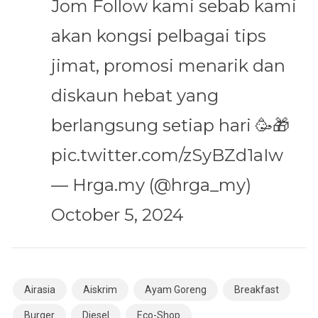
Jom Follow kami sebab kami
akan kongsi pelbagai tips
jimat, promosi menarik dan
diskaun hebat yang
berlangsung setiap hari 🥳🎁
pic.twitter.com/zSyBZd1aIw
— Hrga.my (@hrga_my)
October 5, 2024
Airasia
Aiskrim
Ayam Goreng
Breakfast
Burger
Diesel
Eco-Shop