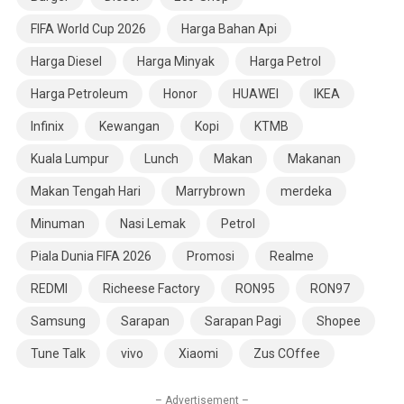
FIFA World Cup 2026
Harga Bahan Api
Harga Diesel
Harga Minyak
Harga Petrol
Harga Petroleum
Honor
HUAWEI
IKEA
Infinix
Kewangan
Kopi
KTMB
Kuala Lumpur
Lunch
Makan
Makanan
Makan Tengah Hari
Marrybrown
merdeka
Minuman
Nasi Lemak
Petrol
Piala Dunia FIFA 2026
Promosi
Realme
REDMI
Richeese Factory
RON95
RON97
Samsung
Sarapan
Sarapan Pagi
Shopee
Tune Talk
vivo
Xiaomi
Zus COffee
– Advertisement –