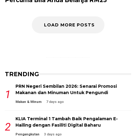
Percuma Bila Anda Belanja RM25
LOAD MORE POSTS
TikTok
Facebook
X
Instagram
Threads
Mail
TRENDING
PRN Negeri Sembilan 2026: Senarai Promosi
Makanan dan Minuman Untuk Pengundi
Makan & Minum
7 days ago
KLIA Terminal 1 Tambah Baik Pengalaman E-
Hailing dengan Fasiliti Digital Baharu
Pengangkutan
3 days ago