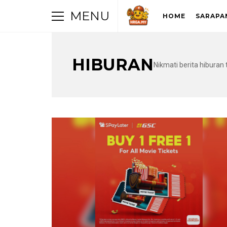
MENU
HOME
SARAPA
HIBURAN
Nikmati berita hiburan