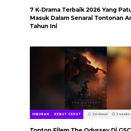
7 K-Drama Terbaik 2026 Yang Pat
Masuk Dalam Senarai Tontonan A
Tahun Ini
HIBURAN
REBUT CEPAT
Zul Akmal
3 weeks 
Tonton Filem The Odyssey Di GSC