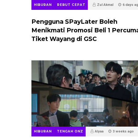
HIBURAN
REBUT CEPAT
Zul Akmal
6 days a
Pengguna SPayLater Boleh
Menikmati Promosi Beli 1 Percuma
Tiket Wayang di GSC
HIBURAN
TENGAH ONZ
Alyaa
3 weeks ago