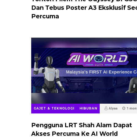
Dan Tebus Poster A3 Eksklusif Se
Percuma
GAJET & TEKNOLOGI
HIBURAN
Alyaa
1 mon
Pengguna LRT Shah Alam Dapat
Akses Percuma Ke AI World