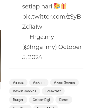
setiap hari
pic.twitter.com/zSyB
Zd1aIw
— Hrga.my
(@hrga_my)
October
5, 2024
Airasia
Aiskrim
Ayam Goreng
Baskin Robbins
Breakfast
Burger
CelcomDigi
Diesel