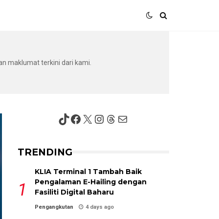
I
an maklumat terkini dari kami.
TikTok
Facebook
X
Instagram
Threads
Mail
TRENDING
KLIA Terminal 1 Tambah Baik
Pengalaman E-Hailing dengan
Fasiliti Digital Baharu
Pengangkutan
4 days ago