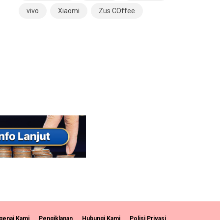
vivo
Xiaomi
Zus COffee
enai Kami
Pengiklanan
Hubungi Kami
Polisi Privasi