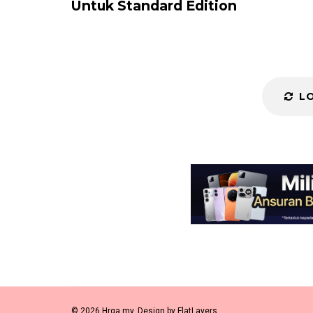
Untuk Standard Edition
L
© 2026 Hrga.my. Design by
FlatLayers