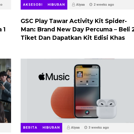
go
AKSESORI
HIBURAN
Alyaa
2 weeks ago
GSC Play Tawar Activity Kit Spider-
 1
Man: Brand New Day Percuma – Beli 
Tiket Dan Dapatkan Kit Edisi Khas
BERITA
HIBURAN
Alyaa
3 weeks ago