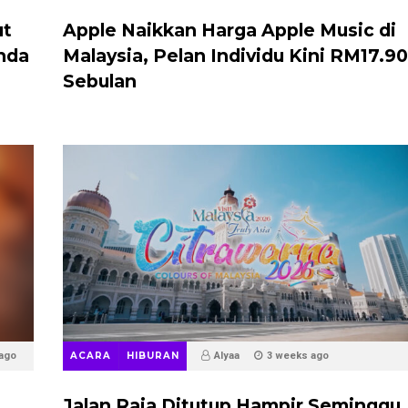
ut
Apple Naikkan Harga Apple Music di
nda
Malaysia, Pelan Individu Kini RM17.90
Sebulan
ago
ACARA
HIBURAN
Alyaa
3 weeks ago
Jalan Raja Ditutup Hampir Seminggu,