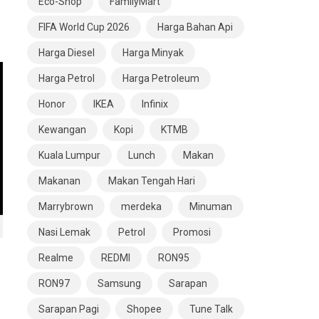
Eco-Shop
FamilyMart
FIFA World Cup 2026
Harga Bahan Api
Harga Diesel
Harga Minyak
Harga Petrol
Harga Petroleum
Honor
IKEA
Infinix
Kewangan
Kopi
KTMB
Kuala Lumpur
Lunch
Makan
Makanan
Makan Tengah Hari
Marrybrown
merdeka
Minuman
Nasi Lemak
Petrol
Promosi
Realme
REDMI
RON95
RON97
Samsung
Sarapan
Sarapan Pagi
Shopee
Tune Talk