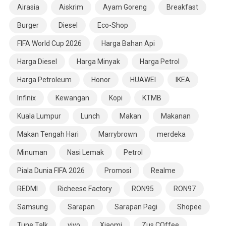
Airasia
Aiskrim
Ayam Goreng
Breakfast
Burger
Diesel
Eco-Shop
FIFA World Cup 2026
Harga Bahan Api
Harga Diesel
Harga Minyak
Harga Petrol
Harga Petroleum
Honor
HUAWEI
IKEA
Infinix
Kewangan
Kopi
KTMB
Kuala Lumpur
Lunch
Makan
Makanan
Makan Tengah Hari
Marrybrown
merdeka
Minuman
Nasi Lemak
Petrol
Piala Dunia FIFA 2026
Promosi
Realme
REDMI
Richeese Factory
RON95
RON97
Samsung
Sarapan
Sarapan Pagi
Shopee
Tune Talk
vivo
Xiaomi
Zus COffee