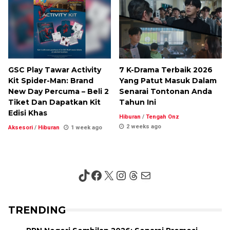
GSC Play Tawar Activity
7 K-Drama Terbaik 2026
Kit Spider-Man: Brand
Yang Patut Masuk Dalam
New Day Percuma – Beli 2
Senarai Tontonan Anda
Tiket Dan Dapatkan Kit
Tahun Ini
Edisi Khas
Hiburan
/
Tengah Onz
2 weeks ago
Aksesori
/
Hiburan
1 week ago
TikTok
Facebook
X
Instagram
Threads
Mail
TRENDING