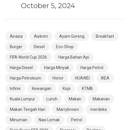
October 5, 2024
Airasia
Aiskrim
Ayam Goreng
Breakfast
Burger
Diesel
Eco-Shop
FIFA World Cup 2026
Harga Bahan Api
Harga Diesel
Harga Minyak
Harga Petrol
Harga Petroleum
Honor
HUAWEI
IKEA
Infinix
Kewangan
Kopi
KTMB
Kuala Lumpur
Lunch
Makan
Makanan
Makan Tengah Hari
Marrybrown
merdeka
Minuman
Nasi Lemak
Petrol