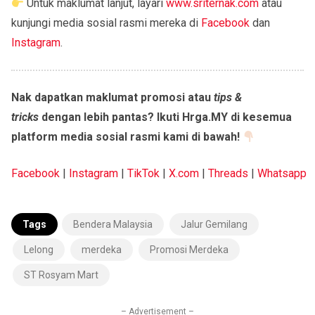
Untuk maklumat lanjut, layari
www.sriternak.com
atau
kunjungi media sosial rasmi mereka di
Facebook
dan
Instagram
.
Nak dapatkan maklumat promosi atau
tips &
tricks
dengan lebih pantas? Ikuti Hrga.MY di kesemua
platform media sosial rasmi kami di bawah!
Facebook
|
Instagram
|
TikTok
|
X.com
|
Threads
|
Whatsapp
Tags
Bendera Malaysia
Jalur Gemilang
Lelong
merdeka
Promosi Merdeka
ST Rosyam Mart
– Advertisement –