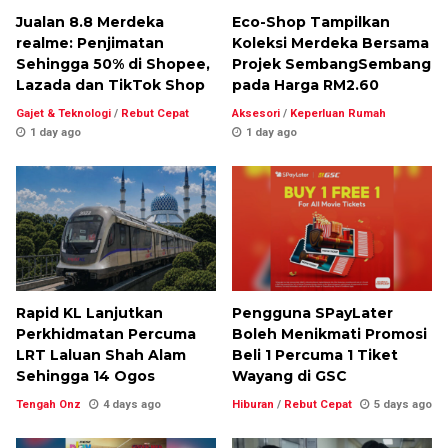
Jualan 8.8 Merdeka
Eco-Shop Tampilkan
realme: Penjimatan
Koleksi Merdeka Bersama
Sehingga 50% di Shopee,
Projek SembangSembang
Lazada dan TikTok Shop
pada Harga RM2.60
Gajet & Teknologi
/
Rebut Cepat
Aksesori
/
Keperluan Rumah
1 day ago
1 day ago
Rapid KL Lanjutkan
Pengguna SPayLater
Perkhidmatan Percuma
Boleh Menikmati Promosi
LRT Laluan Shah Alam
Beli 1 Percuma 1 Tiket
Sehingga 14 Ogos
Wayang di GSC
Tengah Onz
4 days ago
Hiburan
/
Rebut Cepat
5 days ago