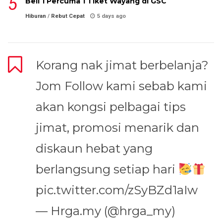
Beli 1 Percuma 1 Tiket Wayang di GSC
Hiburan
/
Rebut Cepat
5 days ago
Korang nak jimat berbelanja?
Jom Follow kami sebab kami
akan kongsi pelbagai tips
jimat, promosi menarik dan
diskaun hebat yang
berlangsung setiap hari
pic.twitter.com/zSyBZd1aIw
— Hrga.my (@hrga_my)