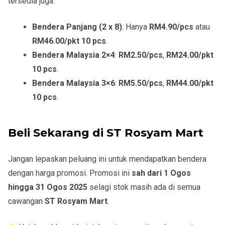
tersedia juga:
Bendera Panjang (2 x 8)
: Hanya
RM4.90/pcs
atau
RM46.00/pkt 10 pcs
.
Bendera Malaysia 2×4
:
RM2.50/pcs
,
RM24.00/pkt
10 pcs
.
Bendera Malaysia 3×6
:
RM5.50/pcs
,
RM44.00/pkt
10 pcs
.
Beli Sekarang di ST Rosyam Mart
Jangan lepaskan peluang ini untuk mendapatkan bendera
dengan harga promosi. Promosi ini
sah dari 1 Ogos
hingga 31 Ogos 2025
selagi stok masih ada di semua
cawangan
ST Rosyam Mart
.