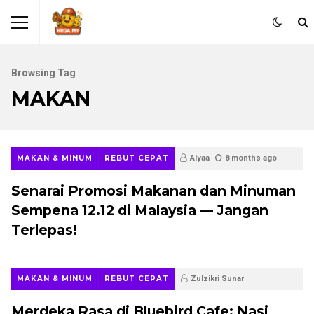
Browsing Tag
MAKAN
MAKAN & MINUM
REBUT CEPAT
Alyaa
8 months ago
Senarai Promosi Makanan dan Minuman
Sempena 12.12 di Malaysia — Jangan
Terlepas!
MAKAN & MINUM
REBUT CEPAT
Zulzikri Sunar
12 months ago
Merdeka Rasa di Bluebird Cafe: Nasi