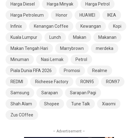
Harga Diesel
Harga Minyak
Harga Petrol
Harga Petroleum
Honor
HUAWEI
IKEA
Infinix
Kenangan Coffee
Kewangan
Kopi
Kuala Lumpur
Lunch
Makan
Makanan
Makan Tengah Hari
Marrybrown
merdeka
Minuman
Nasi Lemak
Petrol
Piala Dunia FIFA 2026
Promosi
Realme
REDMI
Richeese Factory
RON95
RON97
Samsung
Sarapan
Sarapan Pagi
Shah Alam
Shopee
Tune Talk
Xiaomi
Zus COffee
– Advertisement –