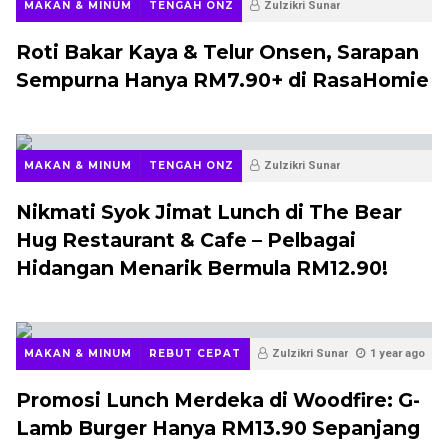
MAKAN & MINUM
TENGAH ONZ
Zulzikri Sunar
12 months ago
Roti Bakar Kaya & Telur Onsen, Sarapan
Sempurna Hanya RM7.90+ di RasaHomie
MAKAN & MINUM
TENGAH ONZ
Zulzikri Sunar
12 months ago
Nikmati Syok Jimat Lunch di The Bear
Hug Restaurant & Cafe – Pelbagai
Hidangan Menarik Bermula RM12.90!
MAKAN & MINUM
REBUT CEPAT
Zulzikri Sunar
1 year ago
Promosi Lunch Merdeka di Woodfire: G-
Lamb Burger Hanya RM13.90 Sepanjang