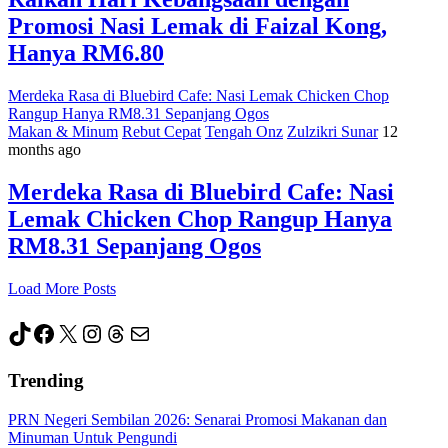
Promosi Nasi Lemak di Faizal Kong,
Hanya RM6.80
Merdeka Rasa di Bluebird Cafe: Nasi Lemak Chicken Chop
Rangup Hanya RM8.31 Sepanjang Ogos
Makan & Minum
Rebut Cepat
Tengah Onz
Zulzikri Sunar
12
months ago
Merdeka Rasa di Bluebird Cafe: Nasi
Lemak Chicken Chop Rangup Hanya
RM8.31 Sepanjang Ogos
Load More Posts
TikTok
Facebook
X
Instagram
Threads
Mail
Trending
PRN Negeri Sembilan 2026: Senarai Promosi Makanan dan
Minuman Untuk Pengundi