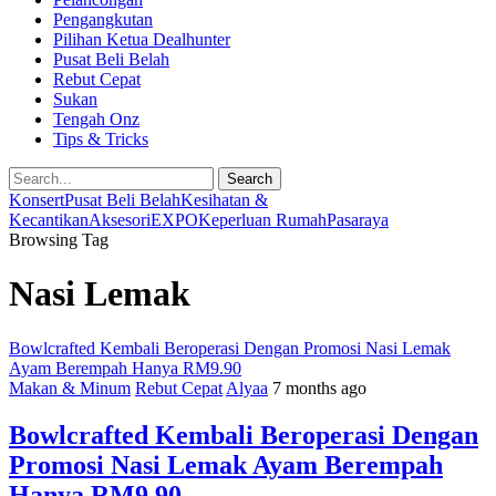
Pengangkutan
Pilihan Ketua Dealhunter
Pusat Beli Belah
Rebut Cepat
Sukan
Tengah Onz
Tips & Tricks
Search
Konsert
Pusat Beli Belah
Kesihatan &
Kecantikan
Aksesori
EXPO
Keperluan Rumah
Pasaraya
Browsing Tag
Nasi Lemak
Bowlcrafted Kembali Beroperasi Dengan Promosi Nasi Lemak
Ayam Berempah Hanya RM9.90
Makan & Minum
Rebut Cepat
Alyaa
7 months ago
Bowlcrafted Kembali Beroperasi Dengan
Promosi Nasi Lemak Ayam Berempah
Hanya RM9.90