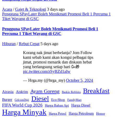
Acara
/
Gajet & Teknologi
3 days ago
Pengguna SPayLater Boleh Menikmati Promosi Beli 1 Percuma 1
Tiket Wayang di GSC
Pengguna SPayLater Boleh Menikmati Promosi Beli 1
Percuma 1 Tiket Wayang di GSC
Hiburan
/
Rebut Cepat
5 days ago
Korang nak jimat berbelanja? Jom Follow
kami sebab kami akan kongsi pelbagai tips
jimat, promosi menarik dan diskaun hebat
yang berlangsung setiap hari 🥳🎁
pic.twitter.com/zSyBZd1aIw
— Hrga.my (@hrga_my)
October 5, 2024
Breakfast
Ayam Goreng
Airasia
Aiskrim
Baskin Robbins
Diesel
Burger
Eco-Shop
CelcomDigi
FamilyMart
FIFA World Cup 2026
Harga Diesel
Harga Bahan Api
Harga Minyak
Harga Petroleum
Harga Petrol
Honor