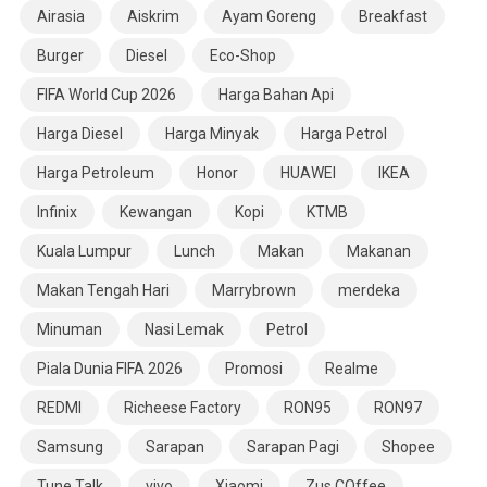
Airasia
Aiskrim
Ayam Goreng
Breakfast
Burger
Diesel
Eco-Shop
FIFA World Cup 2026
Harga Bahan Api
Harga Diesel
Harga Minyak
Harga Petrol
Harga Petroleum
Honor
HUAWEI
IKEA
Infinix
Kewangan
Kopi
KTMB
Kuala Lumpur
Lunch
Makan
Makanan
Makan Tengah Hari
Marrybrown
merdeka
Minuman
Nasi Lemak
Petrol
Piala Dunia FIFA 2026
Promosi
Realme
REDMI
Richeese Factory
RON95
RON97
Samsung
Sarapan
Sarapan Pagi
Shopee
Tune Talk
vivo
Xiaomi
Zus COffee