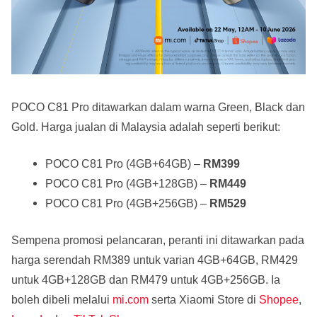
POCO C81 Pro ditawarkan dalam warna Green, Black dan
Gold. Harga jualan di Malaysia adalah seperti berikut:
POCO C81 Pro (4GB+64GB) –
RM399
POCO C81 Pro (4GB+128GB) –
RM449
POCO C81 Pro (4GB+256GB) –
RM529
Sempena promosi pelancaran, peranti ini ditawarkan pada
harga serendah RM389 untuk varian 4GB+64GB, RM429
untuk 4GB+128GB dan RM479 untuk 4GB+256GB. Ia
boleh dibeli melalui
mi.com
serta Xiaomi Store di
Shopee
,