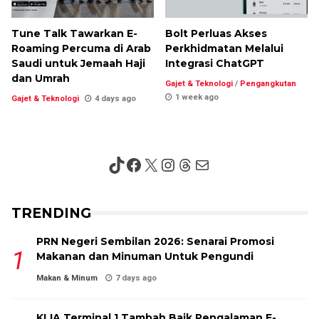
Tune Talk Tawarkan E-
Bolt Perluas Akses
Roaming Percuma di Arab
Perkhidmatan Melalui
Saudi untuk Jemaah Haji
Integrasi ChatGPT
dan Umrah
Gajet & Teknologi
/
Pengangkutan
1 week ago
Gajet & Teknologi
4 days ago
TikTok
Facebook
X
Instagram
Threads
Mail
TRENDING
PRN Negeri Sembilan 2026: Senarai Promosi
Makanan dan Minuman Untuk Pengundi
Makan & Minum
7 days ago
KLIA Terminal 1 Tambah Baik Pengalaman E-