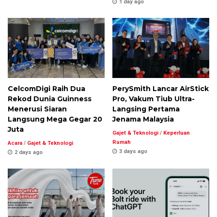
1 day ago
CelcomDigi Raih Dua
PerySmith Lancar AirStick
Rekod Dunia Guinness
Pro, Vakum Tiub Ultra-
Menerusi Siaran
Langsing Pertama
Langsung Mega Gegar 20
Jenama Malaysia
Juta
Gajet & Teknologi
/
Keperluan
Rumah
Acara
/
Gajet & Teknologi
3 days ago
2 days ago