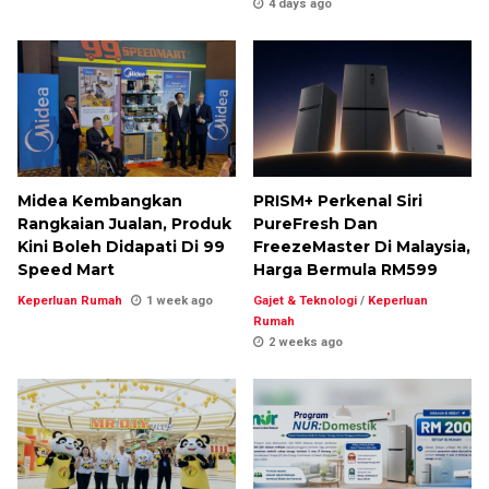
4 days ago
Midea Kembangkan
PRISM+ Perkenal Siri
Rangkaian Jualan, Produk
PureFresh Dan
Kini Boleh Didapati Di 99
FreezeMaster Di Malaysia,
Speed Mart
Harga Bermula RM599
Keperluan Rumah
1 week ago
Gajet & Teknologi
/
Keperluan
Rumah
2 weeks ago