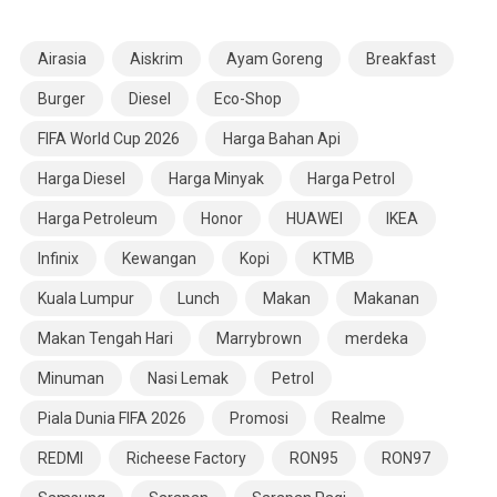
Airasia
Aiskrim
Ayam Goreng
Breakfast
Burger
Diesel
Eco-Shop
FIFA World Cup 2026
Harga Bahan Api
Harga Diesel
Harga Minyak
Harga Petrol
Harga Petroleum
Honor
HUAWEI
IKEA
Infinix
Kewangan
Kopi
KTMB
Kuala Lumpur
Lunch
Makan
Makanan
Makan Tengah Hari
Marrybrown
merdeka
Minuman
Nasi Lemak
Petrol
Piala Dunia FIFA 2026
Promosi
Realme
REDMI
Richeese Factory
RON95
RON97