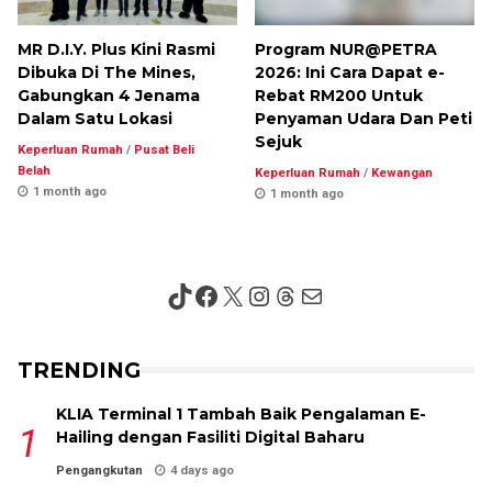
MR D.I.Y. Plus Kini Rasmi
Program NUR@PETRA
Dibuka Di The Mines,
2026: Ini Cara Dapat e-
Gabungkan 4 Jenama
Rebat RM200 Untuk
Dalam Satu Lokasi
Penyaman Udara Dan Peti
Sejuk
Keperluan Rumah
/
Pusat Beli
Belah
Keperluan Rumah
/
Kewangan
1 month ago
1 month ago
TikTok
Facebook
X
Instagram
Threads
Mail
TRENDING
KLIA Terminal 1 Tambah Baik Pengalaman E-
Hailing dengan Fasiliti Digital Baharu
Pengangkutan
4 days ago