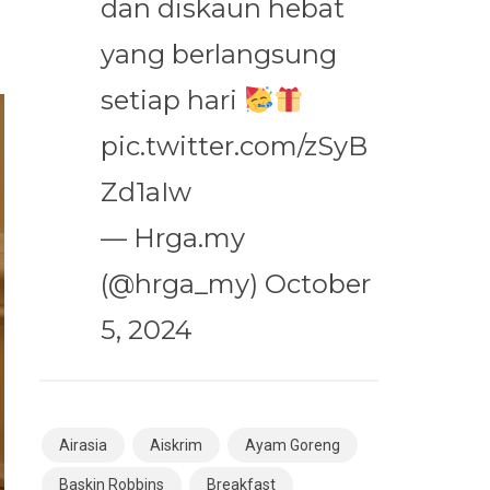
dan diskaun hebat
yang berlangsung
setiap hari
pic.twitter.com/zSyB
Zd1aIw
— Hrga.my
(@hrga_my)
October
5, 2024
Airasia
Aiskrim
Ayam Goreng
Baskin Robbins
Breakfast