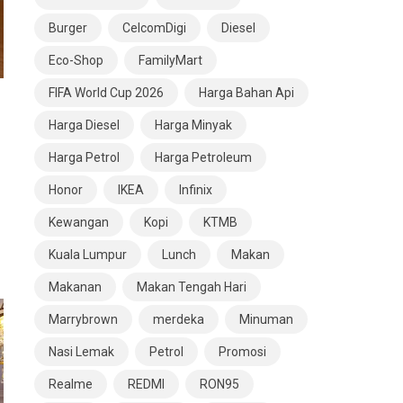
Burger
CelcomDigi
Diesel
Eco-Shop
FamilyMart
FIFA World Cup 2026
Harga Bahan Api
Harga Diesel
Harga Minyak
Harga Petrol
Harga Petroleum
Honor
IKEA
Infinix
Kewangan
Kopi
KTMB
Kuala Lumpur
Lunch
Makan
Makanan
Makan Tengah Hari
Marrybrown
merdeka
Minuman
Nasi Lemak
Petrol
Promosi
Realme
REDMI
RON95