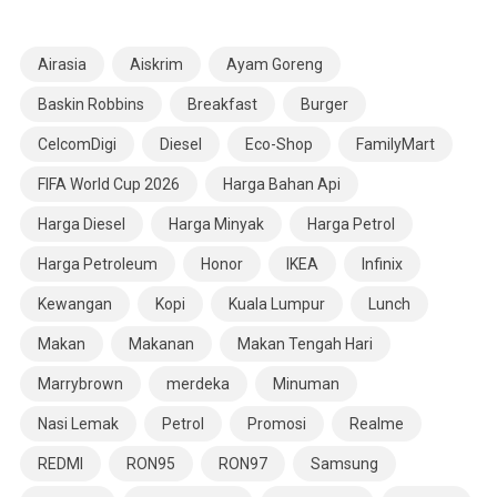
Airasia
Aiskrim
Ayam Goreng
Baskin Robbins
Breakfast
Burger
CelcomDigi
Diesel
Eco-Shop
FamilyMart
FIFA World Cup 2026
Harga Bahan Api
Harga Diesel
Harga Minyak
Harga Petrol
Harga Petroleum
Honor
IKEA
Infinix
Kewangan
Kopi
Kuala Lumpur
Lunch
Makan
Makanan
Makan Tengah Hari
Marrybrown
merdeka
Minuman
Nasi Lemak
Petrol
Promosi
Realme
REDMI
RON95
RON97
Samsung