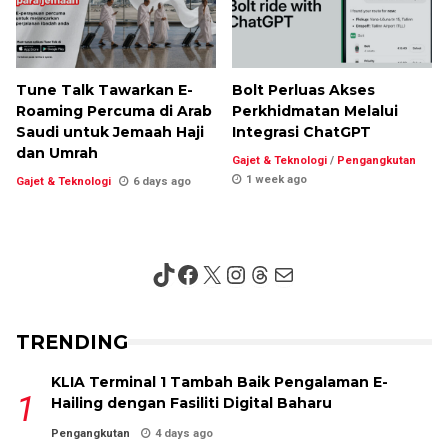
Tune Talk Tawarkan E-
Bolt Perluas Akses
Roaming Percuma di Arab
Perkhidmatan Melalui
Saudi untuk Jemaah Haji
Integrasi ChatGPT
dan Umrah
Gajet & Teknologi
/
Pengangkutan
1 week ago
Gajet & Teknologi
6 days ago
TikTok
Facebook
X
Instagram
Threads
Mail
TRENDING
KLIA Terminal 1 Tambah Baik Pengalaman E-
Hailing dengan Fasiliti Digital Baharu
Pengangkutan
4 days ago