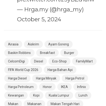
— Hrga.my (@hrga_my)
October 5, 2024
Airasia
Aiskrim
Ayam Goreng
Baskin Robbins
Breakfast
Burger
CelcomDigi
Diesel
Eco-Shop
FamilyMart
FIFA World Cup 2026
Harga Bahan Api
Harga Diesel
Harga Minyak
Harga Petrol
Harga Petroleum
Honor
IKEA
Infinix
Kewangan
Kopi
Kuala Lumpur
Lunch
Makan
Makanan
Makan Tengah Hari