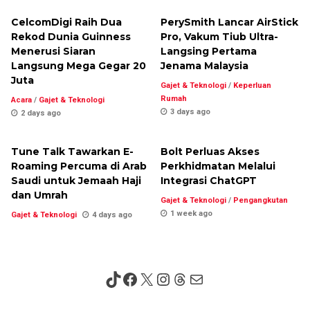
CelcomDigi Raih Dua
PerySmith Lancar AirStick
Rekod Dunia Guinness
Pro, Vakum Tiub Ultra-
Menerusi Siaran
Langsing Pertama
Langsung Mega Gegar 20
Jenama Malaysia
Juta
Gajet & Teknologi
/
Keperluan
Rumah
Acara
/
Gajet & Teknologi
3 days ago
2 days ago
Tune Talk Tawarkan E-
Bolt Perluas Akses
Roaming Percuma di Arab
Perkhidmatan Melalui
Saudi untuk Jemaah Haji
Integrasi ChatGPT
dan Umrah
Gajet & Teknologi
/
Pengangkutan
1 week ago
Gajet & Teknologi
4 days ago
TikTok
Facebook
X
Instagram
Threads
Mail