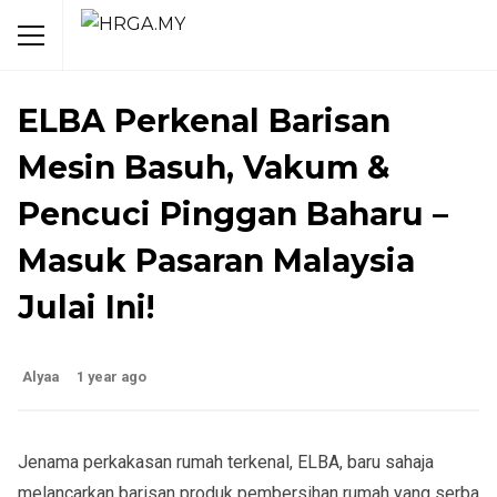
GAJET & TEKNOLOGI
ELBA Perkenal Barisan
Mesin Basuh, Vakum &
Pencuci Pinggan Baharu –
Masuk Pasaran Malaysia
Julai Ini!
Alyaa
1 year ago
Jenama perkakasan rumah terkenal,
ELBA
, baru sahaja
melancarkan barisan produk pembersihan rumah yang serba