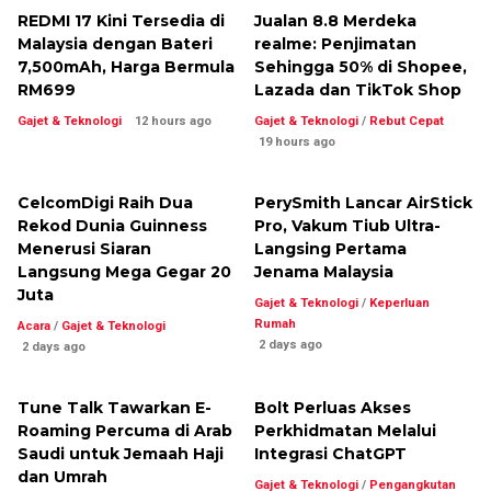
REDMI 17 Kini Tersedia di
Jualan 8.8 Merdeka
Malaysia dengan Bateri
realme: Penjimatan
7,500mAh, Harga Bermula
Sehingga 50% di Shopee,
RM699
Lazada dan TikTok Shop
Gajet & Teknologi
12 hours ago
Gajet & Teknologi
/
Rebut Cepat
19 hours ago
CelcomDigi Raih Dua
PerySmith Lancar AirStick
Rekod Dunia Guinness
Pro, Vakum Tiub Ultra-
Menerusi Siaran
Langsing Pertama
Langsung Mega Gegar 20
Jenama Malaysia
Juta
Gajet & Teknologi
/
Keperluan
Rumah
Acara
/
Gajet & Teknologi
2 days ago
2 days ago
Tune Talk Tawarkan E-
Bolt Perluas Akses
Roaming Percuma di Arab
Perkhidmatan Melalui
Saudi untuk Jemaah Haji
Integrasi ChatGPT
dan Umrah
Gajet & Teknologi
/
Pengangkutan