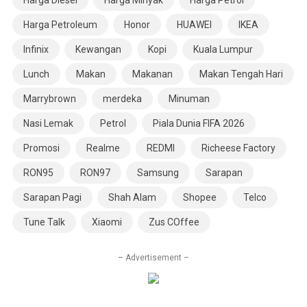
Harga Diesel
Harga Minyak
Harga Petrol
Harga Petroleum
Honor
HUAWEI
IKEA
Infinix
Kewangan
Kopi
Kuala Lumpur
Lunch
Makan
Makanan
Makan Tengah Hari
Marrybrown
merdeka
Minuman
Nasi Lemak
Petrol
Piala Dunia FIFA 2026
Promosi
Realme
REDMI
Richeese Factory
RON95
RON97
Samsung
Sarapan
Sarapan Pagi
Shah Alam
Shopee
Telco
Tune Talk
Xiaomi
Zus COffee
– Advertisement –