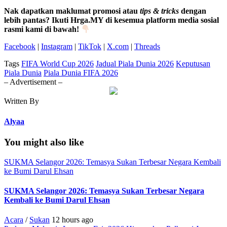
Nak dapatkan maklumat promosi atau
tips & tricks
dengan
lebih pantas? Ikuti Hrga.MY di kesemua platform media sosial
rasmi kami di bawah!
Facebook
|
Instagram
|
TikTok
|
X.com
|
Threads
Tags
FIFA World Cup 2026
Jadual Piala Dunia 2026
Keputusan
Piala Dunia
Piala Dunia FIFA 2026
– Advertisement –
Written By
Alyaa
You might also like
SUKMA Selangor 2026: Temasya Sukan Terbesar Negara Kembali
ke Bumi Darul Ehsan
SUKMA Selangor 2026: Temasya Sukan Terbesar Negara
Kembali ke Bumi Darul Ehsan
Acara
/
Sukan
12 hours ago