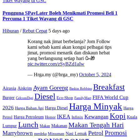
Tiket Wayang di GSC
Pengguna SPayLater Boleh Menikmati Promosi Beli 1
Percuma 1 Tiket Wayang di GSC
Hiburan
/
Rebut Cepat
5 days ago
Korang nak jimat berbelanja? Jom Follow
kami sebab kami akan kongsi pelbagai tips
jimat, promosi menarik dan diskaun hebat
yang berlangsung setiap hari 🥳🎁
pic.twitter.com/zSyBZd1aIw
— Hrga.my (@hrga_my)
October 5, 2024
Breakfast
Ayam Goreng
Airasia
Aiskrim
Baskin Robbins
Diesel
FIFA World Cup
Burger
Eco-Shop
CelcomDigi
FamilyMart
Harga Minyak
2026
Harga Diesel
Harga Bahan Api
Harga
Kopi
IKEA
Kewangan
Harga Petroleum
Kuala
Petrol
Honor
Infinix
Lunch
Makan Tengah Hari
Lumpur
Makanan
Makan
Promosi
Petrol
Marrybrown
Nasi Lemak
Minuman
merdeka