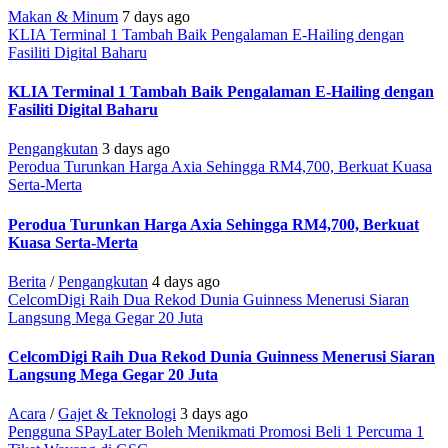
Makan & Minum
7 days ago
KLIA Terminal 1 Tambah Baik Pengalaman E-Hailing dengan
Fasiliti Digital Baharu
KLIA Terminal 1 Tambah Baik Pengalaman E-Hailing dengan
Fasiliti Digital Baharu
Pengangkutan
3 days ago
Perodua Turunkan Harga Axia Sehingga RM4,700, Berkuat Kuasa
Serta-Merta
Perodua Turunkan Harga Axia Sehingga RM4,700, Berkuat
Kuasa Serta-Merta
Berita
/
Pengangkutan
4 days ago
CelcomDigi Raih Dua Rekod Dunia Guinness Menerusi Siaran
Langsung Mega Gegar 20 Juta
CelcomDigi Raih Dua Rekod Dunia Guinness Menerusi Siaran
Langsung Mega Gegar 20 Juta
Acara
/
Gajet & Teknologi
3 days ago
Pengguna SPayLater Boleh Menikmati Promosi Beli 1 Percuma 1