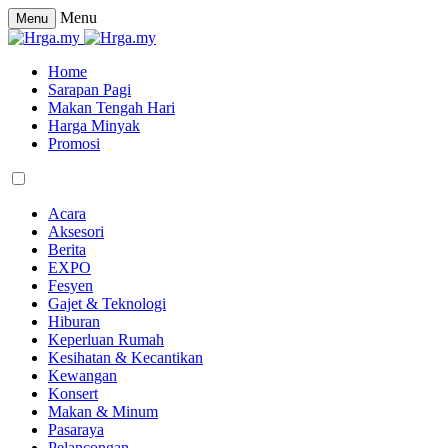
Menu
Menu
Home
Sarapan Pagi
Makan Tengah Hari
Harga Minyak
Promosi
Acara
Aksesori
Berita
EXPO
Fesyen
Gajet & Teknologi
Hiburan
Keperluan Rumah
Kesihatan & Kecantikan
Kewangan
Konsert
Makan & Minum
Pasaraya
Pelancongan