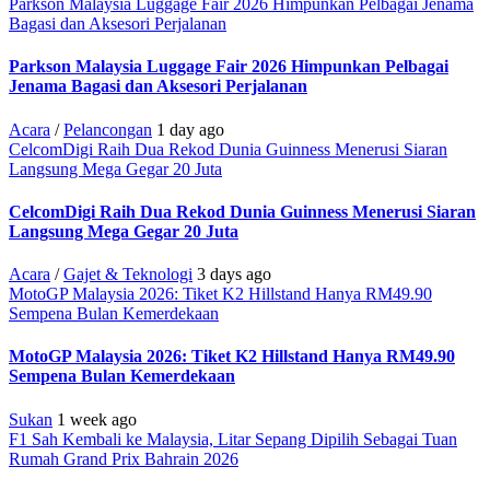
Parkson Malaysia Luggage Fair 2026 Himpunkan Pelbagai Jenama
Bagasi dan Aksesori Perjalanan
Parkson Malaysia Luggage Fair 2026 Himpunkan Pelbagai
Jenama Bagasi dan Aksesori Perjalanan
Acara
/
Pelancongan
1 day ago
CelcomDigi Raih Dua Rekod Dunia Guinness Menerusi Siaran
Langsung Mega Gegar 20 Juta
CelcomDigi Raih Dua Rekod Dunia Guinness Menerusi Siaran
Langsung Mega Gegar 20 Juta
Acara
/
Gajet & Teknologi
3 days ago
MotoGP Malaysia 2026: Tiket K2 Hillstand Hanya RM49.90
Sempena Bulan Kemerdekaan
MotoGP Malaysia 2026: Tiket K2 Hillstand Hanya RM49.90
Sempena Bulan Kemerdekaan
Sukan
1 week ago
F1 Sah Kembali ke Malaysia, Litar Sepang Dipilih Sebagai Tuan
Rumah Grand Prix Bahrain 2026