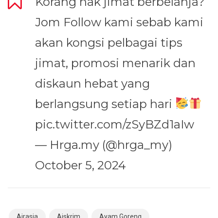
Korang nak jimat berbelanja?
Jom Follow kami sebab kami
akan kongsi pelbagai tips
jimat, promosi menarik dan
diskaun hebat yang
berlangsung setiap hari
pic.twitter.com/zSyBZd1aIw
— Hrga.my (@hrga_my)
October 5, 2024
Airasia
Aiskrim
Ayam Goreng