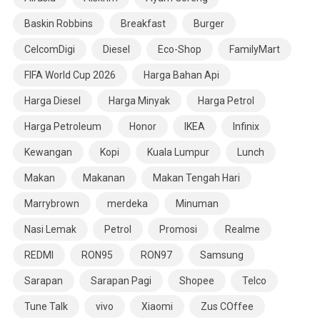
Baskin Robbins
Breakfast
Burger
CelcomDigi
Diesel
Eco-Shop
FamilyMart
FIFA World Cup 2026
Harga Bahan Api
Harga Diesel
Harga Minyak
Harga Petrol
Harga Petroleum
Honor
IKEA
Infinix
Kewangan
Kopi
Kuala Lumpur
Lunch
Makan
Makanan
Makan Tengah Hari
Marrybrown
merdeka
Minuman
Nasi Lemak
Petrol
Promosi
Realme
REDMI
RON95
RON97
Samsung
Sarapan
Sarapan Pagi
Shopee
Telco
Tune Talk
vivo
Xiaomi
Zus COffee