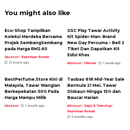
You might also like
Eco-Shop Tampilkan
GSC Play Tawar Activity
Koleksi Merdeka Bersama
Kit Spider-Man: Brand
Projek SembangSembang
New Day Percuma – Beli 2
pada Harga RM2.60
Tiket Dan Dapatkan Kit
Edisi Khas
Aksesori
/
Keperluan Rumah
21 hours ago
Aksesori
/
Hiburan
1 week ago
BestPerfume.Store Kini di
Taobao 618 Mid-Year Sale
Malaysia, Tawar Wangian
Bermula 21 Mei, Tawar
Berkepekatan 50% Pada
Diskaun Hingga 15% dan
Harga Mampu Milik
Baucar Harian
Aksesori
1 month ago
Aksesori
/
Gajet & Teknologi
/
Keperluan Rumah
3 months ago