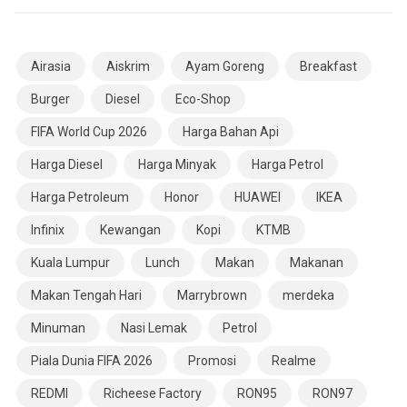
Airasia
Aiskrim
Ayam Goreng
Breakfast
Burger
Diesel
Eco-Shop
FIFA World Cup 2026
Harga Bahan Api
Harga Diesel
Harga Minyak
Harga Petrol
Harga Petroleum
Honor
HUAWEI
IKEA
Infinix
Kewangan
Kopi
KTMB
Kuala Lumpur
Lunch
Makan
Makanan
Makan Tengah Hari
Marrybrown
merdeka
Minuman
Nasi Lemak
Petrol
Piala Dunia FIFA 2026
Promosi
Realme
REDMI
Richeese Factory
RON95
RON97