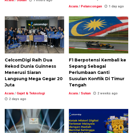
Acara
/
Sukan
7 hours ago
Acara
/
Pelancongan
1 day ago
CelcomDigi Raih Dua
F1 Berpotensi Kembali ke
Rekod Dunia Guinness
Sepang Sebagai
Menerusi Siaran
Perlumbaan Ganti
Langsung Mega Gegar 20
Susulan Konflik Di Timur
Juta
Tengah
Acara
/
Gajet & Teknologi
Acara
/
Sukan
2 weeks ago
2 days ago