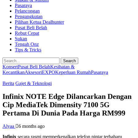
Pasaraya
Pelancongan
Pengangkutan
Pilihan Ketua Dealhunter
Pusat Beli Belah
Rebut Cepat
Sukan
Tengah Onz
Tips & Tricks
Search
Konsert
Pusat Beli Belah
Kesihatan &
Kecantikan
Aksesori
EXPO
Keperluan Rumah
Pasaraya
Berita
Gajet & Teknologi
Infinix NOTE Edge Dilancarkan Dengan
Cip MediaTek Dimensity 7100 5G
Pertama Di Dunia Pada Harga RM999
Alyaa
6 months ago
Infinix
secara rasmi memperkenalkan telefon pintar terbaharu