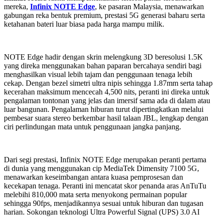
mereka,
Infinix NOTE Edge
, ke pasaran Malaysia, menawarkan
gabungan reka bentuk premium, prestasi 5G generasi baharu serta
ketahanan bateri luar biasa pada harga mampu milik.
NOTE Edge hadir dengan skrin melengkung 3D beresolusi 1.5K
yang direka menggunakan bahan paparan bercahaya sendiri bagi
menghasilkan visual lebih tajam dan penggunaan tenaga lebih
cekap. Dengan bezel simetri ultra nipis sehingga 1.87mm serta tahap
kecerahan maksimum mencecah 4,500 nits, peranti ini direka untuk
pengalaman tontonan yang jelas dan imersif sama ada di dalam atau
luar bangunan. Pengalaman hiburan turut dipertingkatkan melalui
pembesar suara stereo berkembar hasil talaan JBL, lengkap dengan
ciri perlindungan mata untuk penggunaan jangka panjang.
Dari segi prestasi, Infinix NOTE Edge merupakan peranti pertama
di dunia yang menggunakan cip
MediaTek Dimensity 7100 5G
,
menawarkan keseimbangan antara kuasa pemprosesan dan
kecekapan tenaga. Peranti ini mencatat skor penanda aras AnTuTu
melebihi 810,000 mata serta menyokong permainan popular
sehingga 90fps, menjadikannya sesuai untuk hiburan dan tugasan
harian. Sokongan teknologi Ultra Powerful Signal (UPS) 3.0 AI