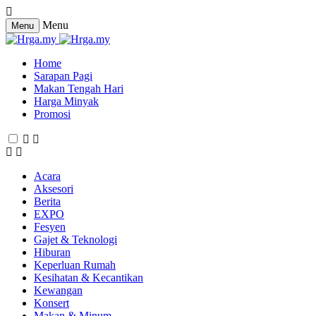
Menu
Menu
Home
Sarapan Pagi
Makan Tengah Hari
Harga Minyak
Promosi
Acara
Aksesori
Berita
EXPO
Fesyen
Gajet & Teknologi
Hiburan
Keperluan Rumah
Kesihatan & Kecantikan
Kewangan
Konsert
Makan & Minum