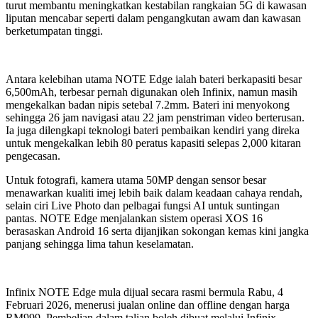
turut membantu meningkatkan kestabilan rangkaian 5G di kawasan
liputan mencabar seperti dalam pengangkutan awam dan kawasan
berketumpatan tinggi.
Antara kelebihan utama NOTE Edge ialah bateri berkapasiti besar
6,500mAh
, terbesar pernah digunakan oleh Infinix, namun masih
mengekalkan badan nipis setebal 7.2mm. Bateri ini menyokong
sehingga 26 jam navigasi atau 22 jam penstriman video berterusan.
Ia juga dilengkapi teknologi bateri pembaikan kendiri yang direka
untuk mengekalkan lebih 80 peratus kapasiti selepas 2,000 kitaran
pengecasan.
Untuk fotografi, kamera utama 50MP dengan sensor besar
menawarkan kualiti imej lebih baik dalam keadaan cahaya rendah,
selain ciri Live Photo dan pelbagai fungsi AI untuk suntingan
pantas. NOTE Edge menjalankan sistem operasi XOS 16
berasaskan Android 16 serta dijanjikan sokongan kemas kini jangka
panjang sehingga lima tahun keselamatan.
Infinix NOTE Edge mula dijual secara rasmi bermula Rabu, 4
Februari 2026, menerusi jualan online dan offline dengan harga
RM999. Pembelian dalam talian boleh dibuat melalui Infinix