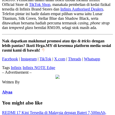
Official Store di
TikTok Shop
, manakala pembelian di kedai fizikal
tersedia di Infinix Brand Stores dan
Infinix Authorised Dealers
.
Telefon pintar ini hadir dalam empat pilihan warna iaitu Lunar
Titanium, Silk Green, Stellar Blue dan Shadow Black, serta
ditawarkan bersama hadiah percuma termasuk
casing, phone strap
dan
tempered glass
bernilai RM109, selagi stok masih ada.
Nak dapatkan maklumat promosi atau
tips & tricks
dengan
lebih pantas? Ikuti Hrga.MY di kesemua platform media sosial
rasmi kami di bawah!
Facebook
|
Instagram
|
TikTok
|
X.com
|
Threads
|
Whatsapp
Tags
Infinix
Infinix NOTE Edge
– Advertisement –
Written By
Alyaa
You might also like
REDMI 17 Kini Tersedia di Malaysia dengan Bateri 7,500mAh,