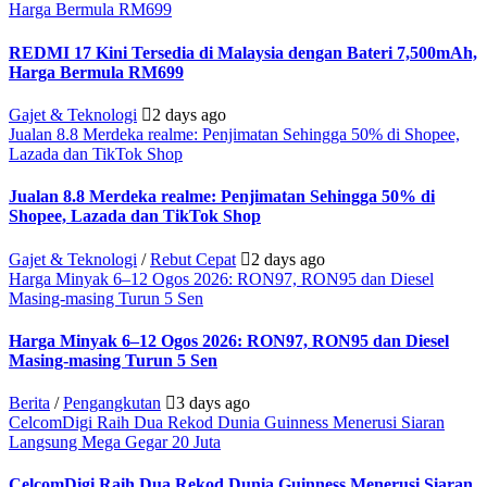
Harga Bermula RM699
REDMI 17 Kini Tersedia di Malaysia dengan Bateri 7,500mAh,
Harga Bermula RM699
Gajet & Teknologi
2 days ago
Jualan 8.8 Merdeka realme: Penjimatan Sehingga 50% di Shopee,
Lazada dan TikTok Shop
Jualan 8.8 Merdeka realme: Penjimatan Sehingga 50% di
Shopee, Lazada dan TikTok Shop
Gajet & Teknologi
/
Rebut Cepat
2 days ago
Harga Minyak 6–12 Ogos 2026: RON97, RON95 dan Diesel
Masing-masing Turun 5 Sen
Harga Minyak 6–12 Ogos 2026: RON97, RON95 dan Diesel
Masing-masing Turun 5 Sen
Berita
/
Pengangkutan
3 days ago
CelcomDigi Raih Dua Rekod Dunia Guinness Menerusi Siaran
Langsung Mega Gegar 20 Juta
CelcomDigi Raih Dua Rekod Dunia Guinness Menerusi Siaran