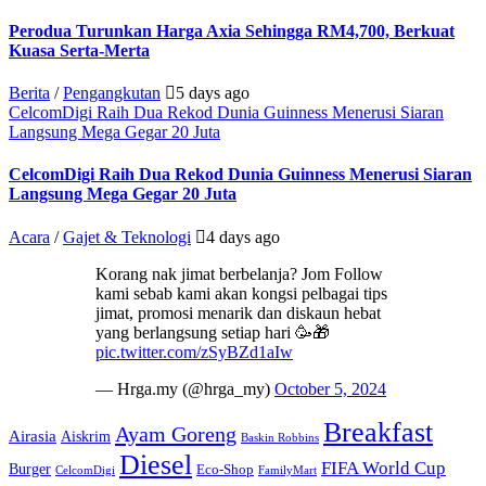
Perodua Turunkan Harga Axia Sehingga RM4,700, Berkuat
Kuasa Serta-Merta
Berita
/
Pengangkutan
5 days ago
CelcomDigi Raih Dua Rekod Dunia Guinness Menerusi Siaran
Langsung Mega Gegar 20 Juta
CelcomDigi Raih Dua Rekod Dunia Guinness Menerusi Siaran
Langsung Mega Gegar 20 Juta
Acara
/
Gajet & Teknologi
4 days ago
Korang nak jimat berbelanja? Jom Follow
kami sebab kami akan kongsi pelbagai tips
jimat, promosi menarik dan diskaun hebat
yang berlangsung setiap hari 🥳🎁
pic.twitter.com/zSyBZd1aIw
— Hrga.my (@hrga_my)
October 5, 2024
Breakfast
Ayam Goreng
Airasia
Aiskrim
Baskin Robbins
Diesel
FIFA World Cup
Burger
Eco-Shop
CelcomDigi
FamilyMart