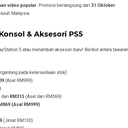
nan video popular
. Promosi berlangsung dari
31 Oktober
eluruh Malaysia.
Konsol & Aksesori PS5
layStation 5 atau menambah aksesori baru! Berikut antara tawara
rgantung pada ketersediaan stok)
09
(Asal RM999)
)
 dari
RM315
(Asal dari RM369)
M869 (Asal RM999)
9
(Jimat RM130)