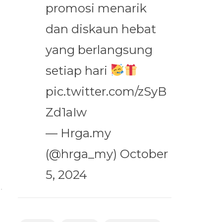
promosi menarik
dan diskaun hebat
yang berlangsung
setiap hari
pic.twitter.com/zSyB
Zd1aIw
— Hrga.my
(@hrga_my)
October
5, 2024