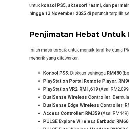
untuk
konsol PS5, aksesori rasmi, dan permai
hingga 13 November 2025
di peruncit terpilih s
Penjimatan Hebat Untuk 
Inilah masa terbaik untuk menaik taraf ke dunia P
menarik yang ditawarkan:
Konsol PS5
: Diskaun sehingga
RM480
(be
PlayStation Portal Remote Player
:
RM9
PlayStation VR2
:
RM1,619
(Asal RM2,099
DualSense Wireless Controller
: Bermula
DualSense Edge Wireless Controller
:
R
Access Controller
:
RM359
(Asal RM449)
PULSE Explore Wireless Earbuds
:
RM66