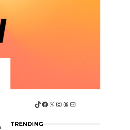
TikTok
Facebook
X
Instagram
Threads
Mail
TRENDING
n