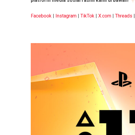
platform media sosial rasmi kami di bawah!
Facebook
|
Instagram
|
TikTok
|
X.com
|
Threads