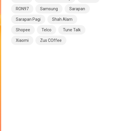
RON97
Samsung
Sarapan
Sarapan Pagi
Shah Alam
Shopee
Telco
Tune Talk
Xiaomi
Zus COffee