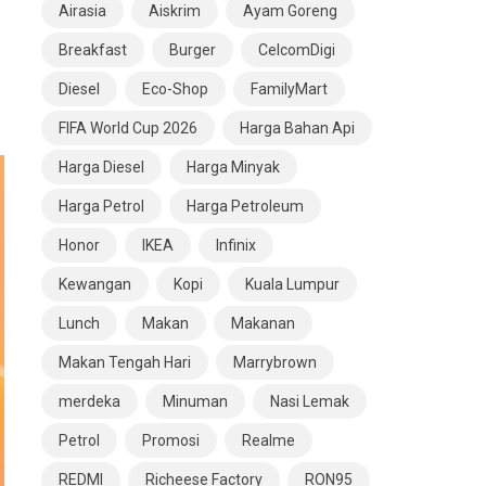
Airasia
Aiskrim
Ayam Goreng
Breakfast
Burger
CelcomDigi
Diesel
Eco-Shop
FamilyMart
FIFA World Cup 2026
Harga Bahan Api
Harga Diesel
Harga Minyak
Harga Petrol
Harga Petroleum
Honor
IKEA
Infinix
Kewangan
Kopi
Kuala Lumpur
Lunch
Makan
Makanan
Makan Tengah Hari
Marrybrown
merdeka
Minuman
Nasi Lemak
Petrol
Promosi
Realme
REDMI
Richeese Factory
RON95