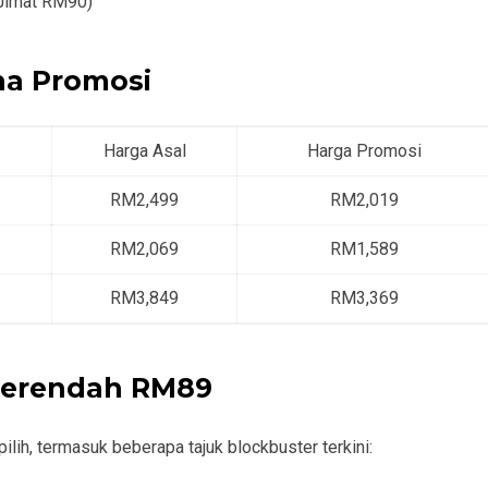
Jimat RM90)
na Promosi
Harga Asal
Harga Promosi
RM2,499
RM2,019
RM2,069
RM1,589
RM3,849
RM3,369
Serendah RM89
lih, termasuk beberapa tajuk blockbuster terkini: