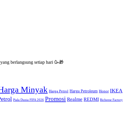
 yang berlangsung setiap hari 🥳🎁
Harga Minyak
IKEA
Harga Petroleum
Harga Petrol
Honor
Promosi
Petrol
Realme
REDMI
Piala Dunia FIFA 2026
Richeese Factory