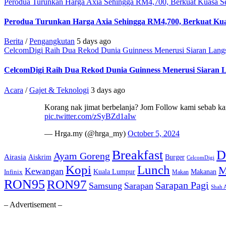
Perodua Turunkan Harga Axia Sehingga RM4,700, Berkuat Kuasa Se
Perodua Turunkan Harga Axia Sehingga RM4,700, Berkuat Kua
Berita
/
Pengangkutan
5 days ago
CelcomDigi Raih Dua Rekod Dunia Guinness Menerusi Siaran Lang
CelcomDigi Raih Dua Rekod Dunia Guinness Menerusi Siaran 
Acara
/
Gajet & Teknologi
3 days ago
Korang nak jimat berbelanja? Jom Follow kami sebab kam
pic.twitter.com/zSyBZd1aIw
— Hrga.my (@hrga_my)
October 5, 2024
Breakfast
D
Ayam Goreng
Airasia
Aiskrim
Burger
CelcomDigi
Kopi
Lunch
M
Kewangan
Kuala Lumpur
Makanan
Infinix
Makan
RON95
RON97
Sarapan Pagi
Samsung
Sarapan
Shah 
– Advertisement –