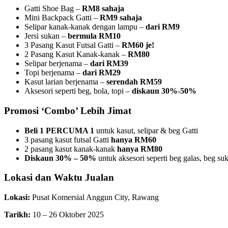
Gatti Shoe Bag –
RM8 sahaja
Mini Backpack Gatti –
RM9 sahaja
Selipar kanak-kanak dengan lampu –
dari RM9
Jersi sukan –
bermula RM10
3 Pasang Kasut Futsal Gatti –
RM60 je!
2 Pasang Kasut Kanak-kanak –
RM80
Selipar berjenama –
dari RM39
Topi berjenama –
dari RM29
Kasut larian berjenama –
serendah RM59
Aksesori seperti beg, bola, topi –
diskaun 30%-50%
Promosi ‘Combo’ Lebih Jimat
Beli 1 PERCUMA 1
untuk kasut, selipar & beg Gatti
3 pasang kasut futsal Gatti
hanya RM60
2 pasang kasut kanak-kanak
hanya RM80
Diskaun 30% – 50%
untuk aksesori seperti beg galas, beg su
Lokasi dan Waktu Jualan
Lokasi:
Pusat Komersial Anggun City, Rawang
Tarikh:
10 – 26 Oktober 2025