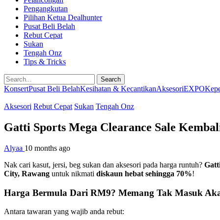
Pengangkutan
Pilihan Ketua Dealhunter
Pusat Beli Belah
Rebut Cepat
Sukan
Tengah Onz
Tips & Tricks
Search
Konsert
Pusat Beli Belah
Kesihatan & Kecantikan
Aksesori
EXPO
Kepe
Aksesori
Rebut Cepat
Sukan
Tengah Onz
Gatti Sports Mega Clearance Sale Kemba
Alyaa
10 months ago
Nak cari kasut, jersi, beg sukan dan aksesori pada harga runtuh?
Gatt
City, Rawang
untuk nikmati
diskaun hebat sehingga 70%
!
Harga Bermula Dari RM9? Memang Tak Masuk Aka
Antara tawaran yang wajib anda rebut: