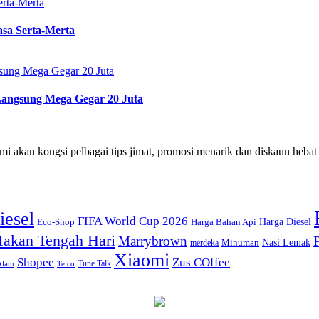
rta-Merta
sa Serta-Merta
sung Mega Gegar 20 Juta
Langsung Mega Gegar 20 Juta
i akan kongsi pelbagai tips jimat, promosi menarik dan diskaun hebat
iesel
FIFA World Cup 2026
Harga Diesel
Eco-Shop
Harga Bahan Api
akan Tengah Hari
Marrybrown
Nasi Lemak
Minuman
merdeka
Xiaomi
Shopee
Zus COffee
Tune Talk
Alam
Telco