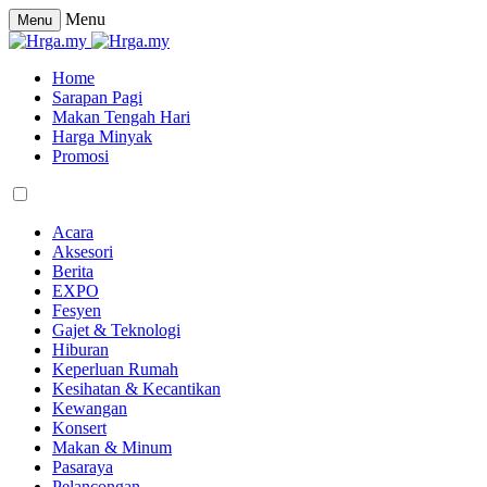
Menu
Menu
Home
Sarapan Pagi
Makan Tengah Hari
Harga Minyak
Promosi
Acara
Aksesori
Berita
EXPO
Fesyen
Gajet & Teknologi
Hiburan
Keperluan Rumah
Kesihatan & Kecantikan
Kewangan
Konsert
Makan & Minum
Pasaraya
Pelancongan