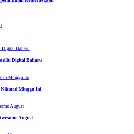
empena Bulan Kemerdekaan
l
 Digital Baharu
iliti Digital Baharu
ati Minggu Ini
 Nikmati Minggu Ini
some August
Awesome August