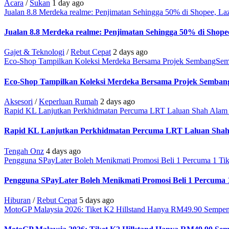
Acara
/
Sukan
1 day ago
Jualan 8.8 Merdeka realme: Penjimatan Sehingga 50% di Shopee, L
Jualan 8.8 Merdeka realme: Penjimatan Sehingga 50% di Shop
Gajet & Teknologi
/
Rebut Cepat
2 days ago
Eco-Shop Tampilkan Koleksi Merdeka Bersama Projek SembangSe
Eco-Shop Tampilkan Koleksi Merdeka Bersama Projek Semba
Aksesori
/
Keperluan Rumah
2 days ago
Rapid KL Lanjutkan Perkhidmatan Percuma LRT Laluan Shah Alam
Rapid KL Lanjutkan Perkhidmatan Percuma LRT Laluan Shah 
Tengah Onz
4 days ago
Pengguna SPayLater Boleh Menikmati Promosi Beli 1 Percuma 1 Ti
Pengguna SPayLater Boleh Menikmati Promosi Beli 1 Percuma 
Hiburan
/
Rebut Cepat
5 days ago
MotoGP Malaysia 2026: Tiket K2 Hillstand Hanya RM49.90 Sempe