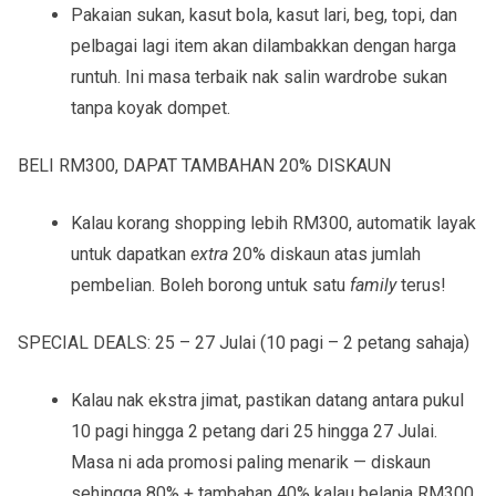
Pakaian sukan, kasut bola, kasut lari, beg, topi, dan
pelbagai lagi item akan dilambakkan dengan harga
runtuh. Ini masa terbaik nak salin wardrobe sukan
tanpa koyak dompet.
BELI RM300, DAPAT TAMBAHAN 20% DISKAUN
Kalau korang shopping lebih RM300, automatik layak
untuk dapatkan
extra
20% diskaun
atas jumlah
pembelian. Boleh borong untuk satu
family
terus!
SPECIAL DEALS: 25 – 27 Julai (10 pagi – 2 petang sahaja)
Kalau nak
ekstra jimat
, pastikan datang
antara pukul
10 pagi hingga 2 petang
dari
25 hingga 27 Julai
.
Masa ni ada promosi paling menarik —
diskaun
sehingga 80% + tambahan 40%
kalau belanja RM300