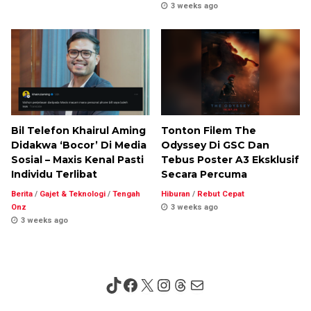
3 weeks ago
Bil Telefon Khairul Aming
Tonton Filem The
Didakwa ‘Bocor’ Di Media
Odyssey Di GSC Dan
Sosial – Maxis Kenal Pasti
Tebus Poster A3 Eksklusif
Individu Terlibat
Secara Percuma
Berita
/
Gajet & Teknologi
/
Tengah
Hiburan
/
Rebut Cepat
Onz
3 weeks ago
3 weeks ago
TikTok
Facebook
X
Instagram
Threads
Mail