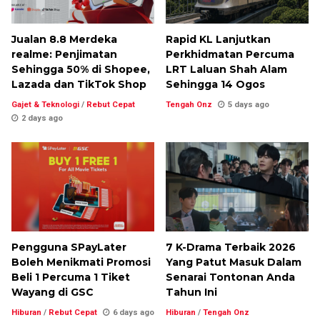
Jualan 8.8 Merdeka
Rapid KL Lanjutkan
realme: Penjimatan
Perkhidmatan Percuma
Sehingga 50% di Shopee,
LRT Laluan Shah Alam
Lazada dan TikTok Shop
Sehingga 14 Ogos
Gajet & Teknologi
/
Rebut Cepat
Tengah Onz
5 days ago
2 days ago
Pengguna SPayLater
7 K-Drama Terbaik 2026
Boleh Menikmati Promosi
Yang Patut Masuk Dalam
Beli 1 Percuma 1 Tiket
Senarai Tontonan Anda
Wayang di GSC
Tahun Ini
Hiburan
/
Rebut Cepat
6 days ago
Hiburan
/
Tengah Onz