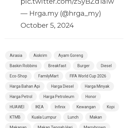
pic.twitter.com/zSyBZd1aIw
— Hrga.my (@hrga_my)
October 5, 2024
Airasia
Aiskrim
Ayam Goreng
Baskin Robbins
Breakfast
Burger
Diesel
Eco-Shop
FamilyMart
FIFA World Cup 2026
Harga Bahan Api
Harga Diesel
Harga Minyak
Harga Petrol
Harga Petroleum
Honor
HUAWEI
IKEA
Infinix
Kewangan
Kopi
KTMB
Kuala Lumpur
Lunch
Makan
Makanan
Makan Tengah Hari
Marrybrown