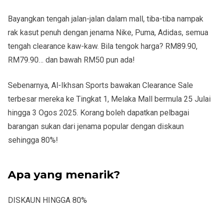
Bayangkan tengah jalan-jalan dalam mall, tiba-tiba nampak
rak kasut penuh dengan jenama
Nike, Puma, Adidas
, semua
tengah
clearance kaw-kaw
. Bila tengok harga?
RM89.90
,
RM79.90… dan bawah RM50 pun ada!
Sebenarnya,
Al-Ikhsan Sports
bawakan
Clearance Sale
terbesar
mereka ke
Tingkat 1, Melaka Mall
bermula
25 Julai
hingga 3 Ogos 2025
. Korang boleh dapatkan pelbagai
barangan sukan dari jenama popular dengan
diskaun
sehingga 80%!
Apa yang menarik?
DISKAUN HINGGA 80%