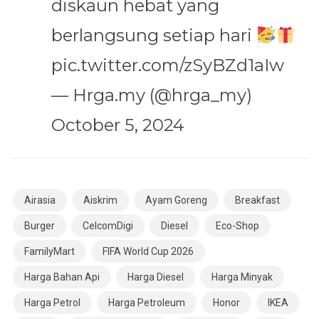
diskaun hebat yang
berlangsung setiap hari
pic.twitter.com/zSyBZd1aIw
— Hrga.my (@hrga_my)
October 5, 2024
Airasia
Aiskrim
Ayam Goreng
Breakfast
Burger
CelcomDigi
Diesel
Eco-Shop
FamilyMart
FIFA World Cup 2026
Harga Bahan Api
Harga Diesel
Harga Minyak
Harga Petrol
Harga Petroleum
Honor
IKEA