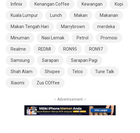
Infinix
Kenangan Coffee
Kewangan
Kopi
Kuala Lumpur
Lunch
Makan
Makanan
Makan Tengah Hari
Marrybrown
merdeka
Minuman
Nasi Lemak
Petrol
Promosi
Realme
REDMI
RON95
RON97
Samsung
Sarapan
Sarapan Pagi
Shah Alam
Shopee
Telco
Tune Talk
Xiaomi
Zus COffee
– Advertisement –