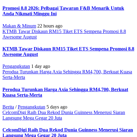
Promosi 8.8 2026: Pelbagai Tawaran F&B Menarik Untuk
Anda Nikmati Minggu Ini
Makan & Minum
22 hours ago
KTMB Tawar Diskaun RM15 Tiket ETS Sempena Promosi 8.8
Awesome August
KTMB Tawar Diskaun RM15 Tiket ETS Sempena Promosi 8.8
Awesome August
Pengangkutan
1 day ago
Perodua Turunkan Harga Axia Sehingga RM4,700, Berkuat Kuasa
Serta-Merta
Perodua Turunkan Harga Axia Sehingga RM4,700, Berkuat
Kuasa Serta-Merta
Berita
/
Pengangkutan
5 days ago
CelcomDigi Raih Dua Rekod Dunia Guinness Menerusi Siaran
Langsung Mega Gegar 20 Juta
CelcomDigi Raih Dua Rekod Dunia Guinness Menerusi Siaran
Langsung Mega Gegar 20 Juta