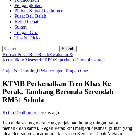
Pengangkutan
Pilihan Ketua Dealhunter
Pusat Beli Belah
Rebut Cepat
Sukan
Tengah Onz
Tips & Tricks
Search
Konsert
Pusat Beli Belah
Kesihatan &
Kecantikan
Aksesori
EXPO
Keperluan Rumah
Pasaraya
Gajet & Teknologi
Pelancongan
Tengah Onz
KTMB Perkenalkan Tren Khas Ke
Perak, Tambang Bermula Serendah
RM51 Sehala
Ketua Dealhunter
2 years ago
Jika anda sedang merancang perjalanan hujung minggu yang
menarik dan santai, Negeri Perak kini menjadi destinasi pilihan yang
ideal dengan pelancaran tren khas oleh Keretapi Tanah Melayu