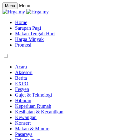
Menu
Menu
Home
Sarapan Pagi
Makan Tengah Hari
Harga Minyak
Promosi
Acara
Aksesori
Berita
EXPO
Fesyen
Gajet & Teknologi
Hiburan
Keperluan Rumah
Kesihatan & Kecantikan
Kewangan
Konsert
Makan & Minum
Pasaraya
Pelancongan