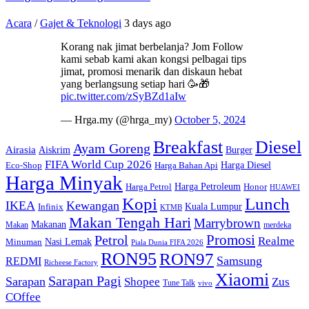
Acara
/
Gajet & Teknologi
3 days ago
Korang nak jimat berbelanja? Jom Follow
kami sebab kami akan kongsi pelbagai tips
jimat, promosi menarik dan diskaun hebat
yang berlangsung setiap hari 🥳🎁
pic.twitter.com/zSyBZd1aIw
— Hrga.my (@hrga_my)
October 5, 2024
Breakfast
Diesel
Ayam Goreng
Airasia
Aiskrim
Burger
FIFA World Cup 2026
Harga Diesel
Eco-Shop
Harga Bahan Api
Harga Minyak
Harga Petroleum
Harga Petrol
Honor
HUAWEI
Kopi
Lunch
IKEA
Kewangan
Kuala Lumpur
Infinix
KTMB
Makan Tengah Hari
Marrybrown
Makanan
Makan
merdeka
Promosi
Petrol
Realme
Nasi Lemak
Minuman
Piala Dunia FIFA 2026
RON95
RON97
Samsung
REDMI
Richeese Factory
Xiaomi
Sarapan Pagi
Sarapan
Shopee
Zus
Tune Talk
vivo
COffee