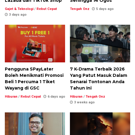
Lazada dan TikTok Shop
Sehingga 14 Ogos
Gajet & Teknologi
/
Rebut Cepat
Tengah Onz
5 days ago
3 days ago
Pengguna SPayLater
7 K-Drama Terbaik 2026
Boleh Menikmati Promosi
Yang Patut Masuk Dalam
Beli 1 Percuma 1 Tiket
Senarai Tontonan Anda
Wayang di GSC
Tahun Ini
Hiburan
/
Rebut Cepat
6 days ago
Hiburan
/
Tengah Onz
3 weeks ago