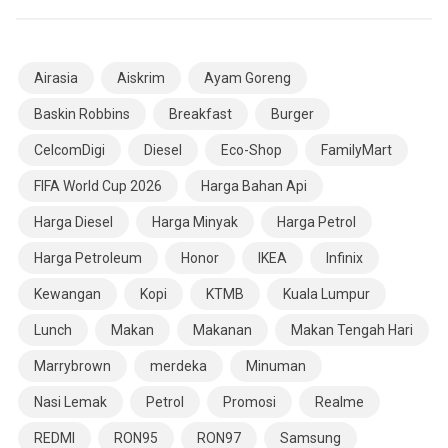
Airasia
Aiskrim
Ayam Goreng
Baskin Robbins
Breakfast
Burger
CelcomDigi
Diesel
Eco-Shop
FamilyMart
FIFA World Cup 2026
Harga Bahan Api
Harga Diesel
Harga Minyak
Harga Petrol
Harga Petroleum
Honor
IKEA
Infinix
Kewangan
Kopi
KTMB
Kuala Lumpur
Lunch
Makan
Makanan
Makan Tengah Hari
Marrybrown
merdeka
Minuman
Nasi Lemak
Petrol
Promosi
Realme
REDMI
RON95
RON97
Samsung