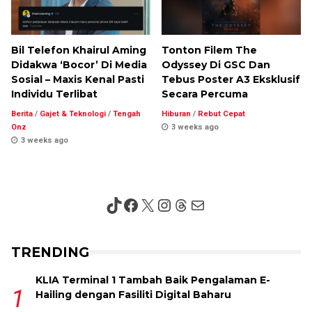
Bil Telefon Khairul Aming
Tonton Filem The
Didakwa ‘Bocor’ Di Media
Odyssey Di GSC Dan
Sosial – Maxis Kenal Pasti
Tebus Poster A3 Eksklusif
Individu Terlibat
Secara Percuma
Berita
/
Gajet & Teknologi
/
Tengah
Hiburan
/
Rebut Cepat
Onz
3 weeks ago
3 weeks ago
TikTok
Facebook
X
Instagram
Threads
Mail
TRENDING
KLIA Terminal 1 Tambah Baik Pengalaman E-
Hailing dengan Fasiliti Digital Baharu