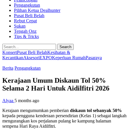
Pengangkutan
Pilihan Ketua Dealhunter
Pusat Beli Belah
Rebut Cepat
Sukan
Tengah Onz
Tips & Tricks
Search
Konsert
Pusat Beli Belah
Kesihatan &
Kecantikan
Aksesori
EXPO
Keperluan Rumah
Pasaraya
Berita
Pengangkutan
Kerajaan Umum Diskaun Tol 50%
Selama 2 Hari Untuk Aidilfitri 2026
Alyaa
5 months ago
Kerajaan mengumumkan pemberian
diskaun tol sebanyak 50%
kepada pengguna kenderaan persendirian (Kelas 1) sebagai langkah
mengurangkan kos perjalanan pulang ke kampung halaman
sempena Hari Raya Aidilfitri.