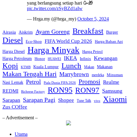
yang berlangsung setiap hari 🥳🎁
pic.twitter.com/zSyBZd1aIw
— Hrga.my (@hrga_my)
October 5, 2024
Breakfast
Ayam Goreng
Airasia
Aiskrim
Burger
Diesel
FIFA World Cup 2026
Eco-Shop
Harga Bahan Api
Harga Minyak
Harga Diesel
Harga Petrol
IKEA
Kewangan
Harga Petroleum
Honor
Infinix
HUAWEI
Kopi
Lunch
Kuala Lumpur
Makanan
Makan
KTMB
Makan Tengah Hari
Marrybrown
Minuman
merdeka
Promosi
Petrol
Realme
Nasi Lemak
Piala Dunia FIFA 2026
RON95
RON97
Samsung
REDMI
Richeese Factory
Xiaomi
Sarapan Pagi
Sarapan
Shopee
Tune Talk
vivo
Zus COffee
– Advertisement –
Utama