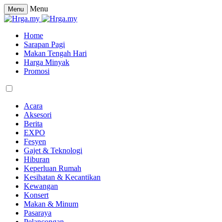
Menu
Menu
Home
Sarapan Pagi
Makan Tengah Hari
Harga Minyak
Promosi
Acara
Aksesori
Berita
EXPO
Fesyen
Gajet & Teknologi
Hiburan
Keperluan Rumah
Kesihatan & Kecantikan
Kewangan
Konsert
Makan & Minum
Pasaraya
Pelancongan