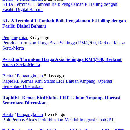
KLIA Terminal 1 Tambah Baik Pengalaman E-Hailing dengan
Fasiliti Digital Baharu
KLIA Terminal 1 Tambah Baik Pengalaman E-Hailing dengan
Fasiliti Digital Baharu
Pengangkutan
3 days ago
Perodua Turunkan Harga Axia Sehingga RM4,700, Berkuat Kuasa
Serta-Merta
Perodua Turunkan Harga Axia Sehingga RM4,700, Berkuat
Kuasa Serta-Merta
Berita
/
Pengangkutan
5 days ago
RapidKL Kemas Kini Status LRT Laluan Ampang, Operasi
Sementara Diteruskan
RapidKL Kemas Kini Status LRT Laluan Ampang, Operasi
Sementara Diteruskan
Berita
/
Pengangkutan
1 week ago
Bolt Perluas Akses Perkhidmatan Melalui Integrasi ChatGPT