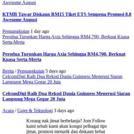
Awesome August
KTMB Tawar Diskaun RM15 Tiket ETS Sempena Promosi 8.8
Awesome August
Pengangkutan
1 day ago
Perodua Turunkan Harga Axia Sehingga RM4,700, Berkuat Kuasa
Serta-Merta
Perodua Turunkan Harga Axia Sehingga RM4,700, Berkuat
Kuasa Serta-Merta
Berita
/
Pengangkutan
5 days ago
CelcomDigi Raih Dua Rekod Dunia Guinness Menerusi Siaran
Langsung Mega Gegar 20 Juta
CelcomDigi Raih Dua Rekod Dunia Guinness Menerusi Siaran
Langsung Mega Gegar 20 Juta
Acara
/
Gajet & Teknologi
3 days ago
Korang nak jimat berbelanja? Jom Follow
kami sebab kami akan kongsi pelbagai tips
jimat, promosi menarik dan diskaun hebat