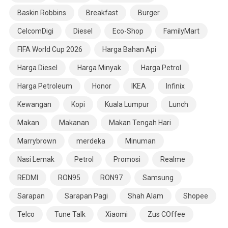
Baskin Robbins
Breakfast
Burger
CelcomDigi
Diesel
Eco-Shop
FamilyMart
FIFA World Cup 2026
Harga Bahan Api
Harga Diesel
Harga Minyak
Harga Petrol
Harga Petroleum
Honor
IKEA
Infinix
Kewangan
Kopi
Kuala Lumpur
Lunch
Makan
Makanan
Makan Tengah Hari
Marrybrown
merdeka
Minuman
Nasi Lemak
Petrol
Promosi
Realme
REDMI
RON95
RON97
Samsung
Sarapan
Sarapan Pagi
Shah Alam
Shopee
Telco
Tune Talk
Xiaomi
Zus COffee