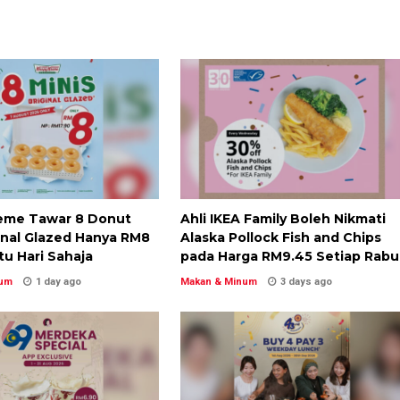
reme Tawar 8 Donut
Ahli IKEA Family Boleh Nikmati
inal Glazed Hanya RM8
Alaska Pollock Fish and Chips
u Hari Sahaja
pada Harga RM9.45 Setiap Rabu
num
1 day ago
Makan & Minum
3 days ago