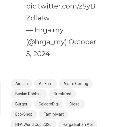
pic.twitter.com/zSyB
Zd1aIw
— Hrga.my
(@hrga_my)
October
5, 2024
Airasia
Aiskrim
Ayam Goreng
Baskin Robbins
Breakfast
Burger
CelcomDigi
Diesel
Eco-Shop
FamilyMart
FIFA World Cup 2026
Harga Bahan Api