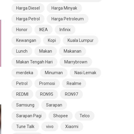
Harga Diesel
Harga Minyak
Harga Petrol
Harga Petroleum
Honor
IKEA
Infinix
Kewangan
Kopi
Kuala Lumpur
Lunch
Makan
Makanan
Makan Tengah Hari
Marrybrown
merdeka
Minuman
Nasi Lemak
Petrol
Promosi
Realme
REDMI
RON95
RON97
Samsung
Sarapan
Sarapan Pagi
Shopee
Telco
Tune Talk
vivo
Xiaomi