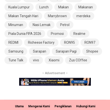
Kuala Lumpur
Lunch
Makan
Makanan
Makan Tengah Hari
Marrybrown
merdeka
Minuman
Nasi Lemak
Petrol
Piala Dunia FIFA 2026
Promosi
Realme
REDMI
Richeese Factory
RON95
RON97
Samsung
Sarapan
Sarapan Pagi
Shopee
Tune Talk
vivo
Xiaomi
Zus COffee
– Advertisement –
Utama
Mengenai Kami
Pengiklanan
Hubungi Kami