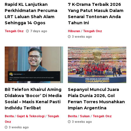
Rapid KL Lanjutkan
7 K-Drama Terbaik 2026
Perkhidmatan Percuma
Yang Patut Masuk Dalam
LRT Laluan Shah Alam
Senarai Tontonan Anda
Sehingga 14 Ogos
Tahun Ini
Tengah Onz
7 days ago
Hiburan
/
Tengah Onz
3 weeks ago
Bil Telefon Khairul Aming
Sepanyol Muncul Juara
Didakwa ‘Bocor’ Di Media
Piala Dunia 2026, Gol
Sosial – Maxis Kenal Pasti
Ferran Torres Musnahkan
Individu Terlibat
Impian Argentina
Berita
/
Gajet & Teknologi
/
Tengah
Berita
/
Sukan
/
Tengah Onz
Onz
3 weeks ago
3 weeks ago