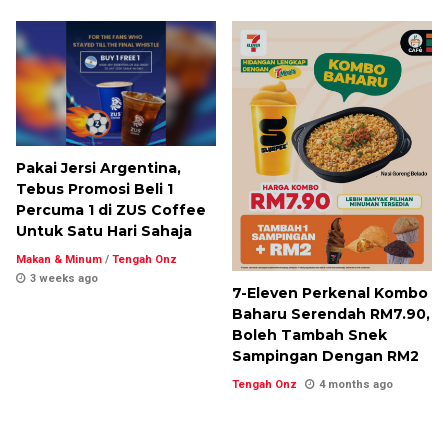
Pakai Jersi Argentina,
Tebus Promosi Beli 1
Percuma 1 di ZUS Coffee
Untuk Satu Hari Sahaja
Makan & Minum
/
Tengah Onz
3 weeks ago
7-Eleven Perkenal Kombo
Baharu Serendah RM7.90,
Boleh Tambah Snek
Sampingan Dengan RM2
Tengah Onz
4 months ago