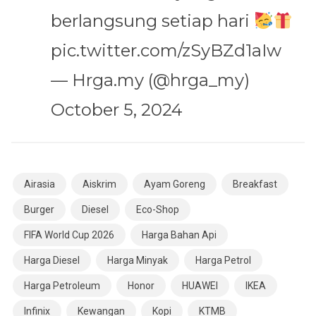
berlangsung setiap hari
pic.twitter.com/zSyBZd1aIw
— Hrga.my (@hrga_my)
October 5, 2024
Airasia
Aiskrim
Ayam Goreng
Breakfast
Burger
Diesel
Eco-Shop
FIFA World Cup 2026
Harga Bahan Api
Harga Diesel
Harga Minyak
Harga Petrol
Harga Petroleum
Honor
HUAWEI
IKEA
Infinix
Kewangan
Kopi
KTMB