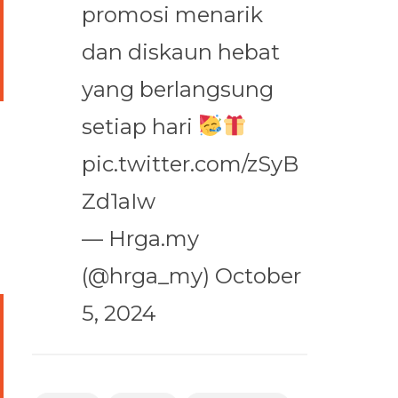
promosi menarik
dan diskaun hebat
yang berlangsung
setiap hari
pic.twitter.com/zSyB
Zd1aIw
— Hrga.my
(@hrga_my)
October
5, 2024