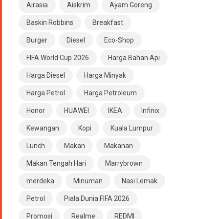
Airasia
Aiskrim
Ayam Goreng
Baskin Robbins
Breakfast
Burger
Diesel
Eco-Shop
FIFA World Cup 2026
Harga Bahan Api
Harga Diesel
Harga Minyak
Harga Petrol
Harga Petroleum
Honor
HUAWEI
IKEA
Infinix
Kewangan
Kopi
Kuala Lumpur
Lunch
Makan
Makanan
Makan Tengah Hari
Marrybrown
merdeka
Minuman
Nasi Lemak
Petrol
Piala Dunia FIFA 2026
Promosi
Realme
REDMI