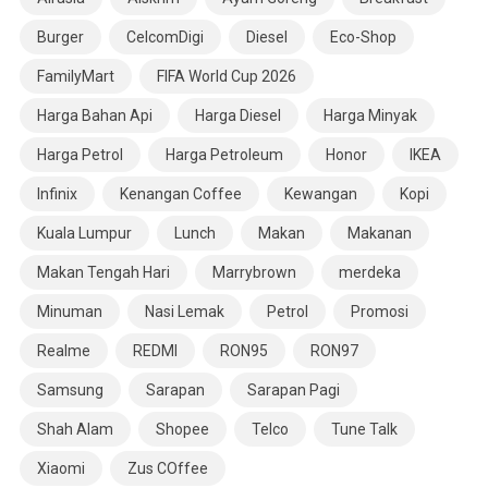
Burger
CelcomDigi
Diesel
Eco-Shop
FamilyMart
FIFA World Cup 2026
Harga Bahan Api
Harga Diesel
Harga Minyak
Harga Petrol
Harga Petroleum
Honor
IKEA
Infinix
Kenangan Coffee
Kewangan
Kopi
Kuala Lumpur
Lunch
Makan
Makanan
Makan Tengah Hari
Marrybrown
merdeka
Minuman
Nasi Lemak
Petrol
Promosi
Realme
REDMI
RON95
RON97
Samsung
Sarapan
Sarapan Pagi
Shah Alam
Shopee
Telco
Tune Talk
Xiaomi
Zus COffee