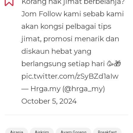
Korang nak jimat berbelanja?
Jom Follow kami sebab kami
akan kongsi pelbagai tips
jimat, promosi menarik dan
diskaun hebat yang
berlangsung setiap hari 🥳🎁
pic.twitter.com/zSyBZd1aIw
— Hrga.my (@hrga_my)
October 5, 2024
Airasia
Aiskrim
Ayam Goreng
Breakfast