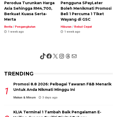
Perodua Turunkan Harga
Pengguna SPayLater
Axia Sehingga RM4,700,
Boleh Menikmati Promosi
Berkuat Kuasa Serta-
Beli 1 Percuma 1 Tiket
Merta
Wayang di GSC
Berita
/
Pengangkutan
Hiburan
/
Rebut Cepat
1 week ago
1 week ago
TikTok
Facebook
X
Instagram
Threads
Mail
TRENDING
Promosi 8.8 2026: Pelbagai Tawaran F&B Menarik
Untuk Anda Nikmati Minggu Ini
Makan & Minum
3 days ago
KLIA Terminal 1 Tambah Baik Pengalaman E-