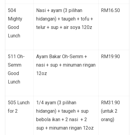
504
Nasi + ayam (3 pilihan
RM16.50
Mighty
hidangan) + taugeh + tofu +
Good
telur + sup + air soya 120z
Lunch
511 Oh-
Ayam Bakar Oh-Semm +
RM19.90
Semm
nasi + sup + minuman ringan
Good
12oz
Lunch
505 Lunch
1/4 ayam (3 pilihan
RM31.90
for 2
hidangan) + taugeh + sup
(untuk 2
bebola ikan + 2 nasi + 2
orang)
sup + minuman ringan 12oz