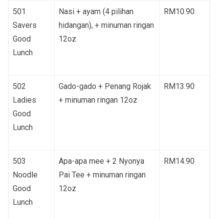
501
Nasi + ayam (4 pilihan
RM10.90
Savers
hidangan), + minuman ringan
Good
12oz
Lunch
502
Gado-gado + Penang Rojak
RM13.90
Ladies
+ minuman ringan 12oz
Good
Lunch
503
Apa-apa mee + 2 Nyonya
RM14.90
Noodle
Pai Tee + minuman ringan
Good
12oz
Lunch