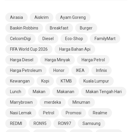
Airasia
Aiskrim
Ayam Goreng
Baskin Robbins
Breakfast
Burger
CelcomDigi
Diesel
Eco-Shop
FamilyMart
FIFA World Cup 2026
Harga Bahan Api
Harga Diesel
Harga Minyak
Harga Petrol
Harga Petroleum
Honor
IKEA
Infinix
Kewangan
Kopi
KTMB
Kuala Lumpur
Lunch
Makan
Makanan
Makan Tengah Hari
Marrybrown
merdeka
Minuman
Nasi Lemak
Petrol
Promosi
Realme
REDMI
RON95
RON97
Samsung