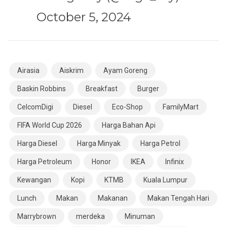
October 5, 2024
Airasia
Aiskrim
Ayam Goreng
Baskin Robbins
Breakfast
Burger
CelcomDigi
Diesel
Eco-Shop
FamilyMart
FIFA World Cup 2026
Harga Bahan Api
Harga Diesel
Harga Minyak
Harga Petrol
Harga Petroleum
Honor
IKEA
Infinix
Kewangan
Kopi
KTMB
Kuala Lumpur
Lunch
Makan
Makanan
Makan Tengah Hari
Marrybrown
merdeka
Minuman