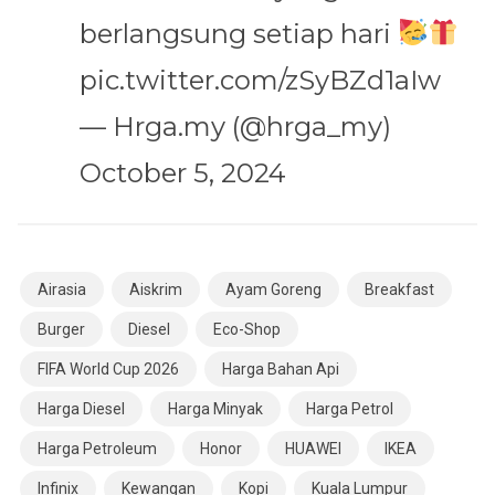
berlangsung setiap hari
pic.twitter.com/zSyBZd1aIw
— Hrga.my (@hrga_my)
October 5, 2024
Airasia
Aiskrim
Ayam Goreng
Breakfast
Burger
Diesel
Eco-Shop
FIFA World Cup 2026
Harga Bahan Api
Harga Diesel
Harga Minyak
Harga Petrol
Harga Petroleum
Honor
HUAWEI
IKEA
Infinix
Kewangan
Kopi
Kuala Lumpur