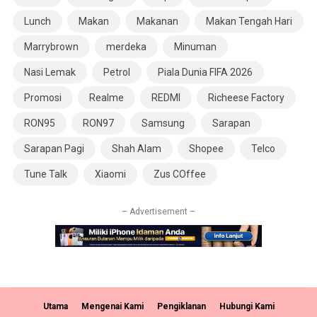
Lunch
Makan
Makanan
Makan Tengah Hari
Marrybrown
merdeka
Minuman
Nasi Lemak
Petrol
Piala Dunia FIFA 2026
Promosi
Realme
REDMI
Richeese Factory
RON95
RON97
Samsung
Sarapan
Sarapan Pagi
Shah Alam
Shopee
Telco
Tune Talk
Xiaomi
Zus COffee
– Advertisement –
Utama
Mengenai Kami
Pengiklanan
Hubungi Kami