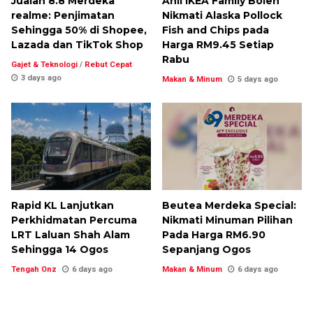
Jualan 8.8 Merdeka
Ahli IKEA Family Boleh
realme: Penjimatan
Nikmati Alaska Pollock
Sehingga 50% di Shopee,
Fish and Chips pada
Lazada dan TikTok Shop
Harga RM9.45 Setiap
Rabu
Gajet & Teknologi
/
Rebut Cepat
3 days ago
Makan & Minum
5 days ago
Rapid KL Lanjutkan
Beutea Merdeka Special:
Perkhidmatan Percuma
Nikmati Minuman Pilihan
LRT Laluan Shah Alam
Pada Harga RM6.90
Sehingga 14 Ogos
Sepanjang Ogos
Tengah Onz
6 days ago
Makan & Minum
6 days ago