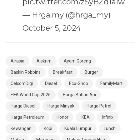
pic.twitter.com/zSyBZd1aIw
— Hrga.my (@hrga_my)
October 5, 2024
Airasia
Aiskrim
Ayam Goreng
Baskin Robbins
Breakfast
Burger
CelcomDigi
Diesel
Eco-Shop
FamilyMart
FIFA World Cup 2026
Harga Bahan Api
Harga Diesel
Harga Minyak
Harga Petrol
Harga Petroleum
Honor
IKEA
Infinix
Kewangan
Kopi
Kuala Lumpur
Lunch
Makan
Makanan
Makan Tengah Hari