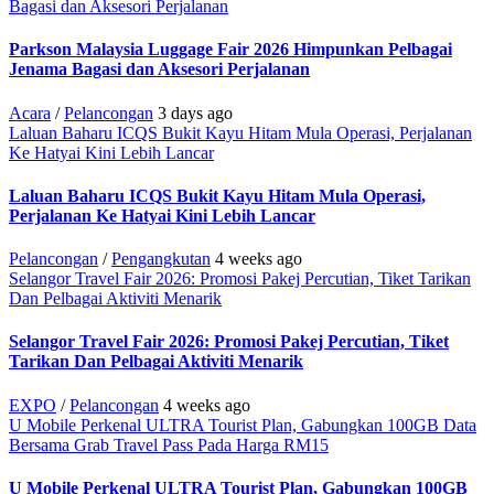
Bagasi dan Aksesori Perjalanan
Parkson Malaysia Luggage Fair 2026 Himpunkan Pelbagai
Jenama Bagasi dan Aksesori Perjalanan
Acara
/
Pelancongan
3 days ago
Laluan Baharu ICQS Bukit Kayu Hitam Mula Operasi, Perjalanan
Ke Hatyai Kini Lebih Lancar
Laluan Baharu ICQS Bukit Kayu Hitam Mula Operasi,
Perjalanan Ke Hatyai Kini Lebih Lancar
Pelancongan
/
Pengangkutan
4 weeks ago
Selangor Travel Fair 2026: Promosi Pakej Percutian, Tiket Tarikan
Dan Pelbagai Aktiviti Menarik
Selangor Travel Fair 2026: Promosi Pakej Percutian, Tiket
Tarikan Dan Pelbagai Aktiviti Menarik
EXPO
/
Pelancongan
4 weeks ago
U Mobile Perkenal ULTRA Tourist Plan, Gabungkan 100GB Data
Bersama Grab Travel Pass Pada Harga RM15
U Mobile Perkenal ULTRA Tourist Plan, Gabungkan 100GB