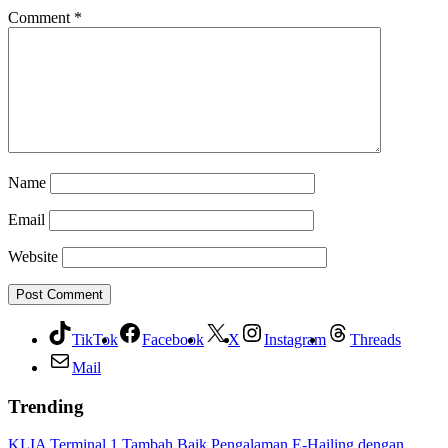
Comment
*
Name
Email
Website
TikTok
Facebook
X
Instagram
Threads
Mail
Trending
KLIA Terminal 1 Tambah Baik Pengalaman E-Hailing dengan