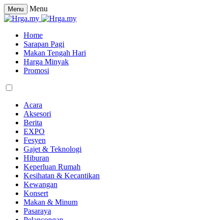
Menu
Menu
Home
Sarapan Pagi
Makan Tengah Hari
Harga Minyak
Promosi
Acara
Aksesori
Berita
EXPO
Fesyen
Gajet & Teknologi
Hiburan
Keperluan Rumah
Kesihatan & Kecantikan
Kewangan
Konsert
Makan & Minum
Pasaraya
Pelancongan