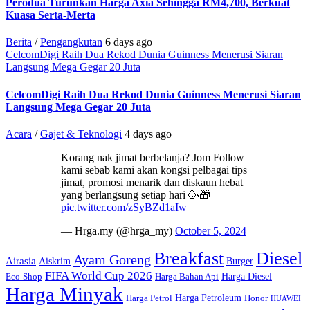
Perodua Turunkan Harga Axia Sehingga RM4,700, Berkuat
Kuasa Serta-Merta
Berita
/
Pengangkutan
6 days ago
CelcomDigi Raih Dua Rekod Dunia Guinness Menerusi Siaran
Langsung Mega Gegar 20 Juta
CelcomDigi Raih Dua Rekod Dunia Guinness Menerusi Siaran
Langsung Mega Gegar 20 Juta
Acara
/
Gajet & Teknologi
4 days ago
Korang nak jimat berbelanja? Jom Follow
kami sebab kami akan kongsi pelbagai tips
jimat, promosi menarik dan diskaun hebat
yang berlangsung setiap hari 🥳🎁
pic.twitter.com/zSyBZd1aIw
— Hrga.my (@hrga_my)
October 5, 2024
Breakfast
Diesel
Ayam Goreng
Airasia
Aiskrim
Burger
FIFA World Cup 2026
Harga Diesel
Eco-Shop
Harga Bahan Api
Harga Minyak
Harga Petroleum
Harga Petrol
Honor
HUAWEI