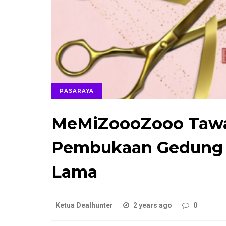
PASARAYA
MeMiZoooZooo Tawa
Pembukaan Gedung B
Lama
Ketua Dealhunter
2 years ago
0