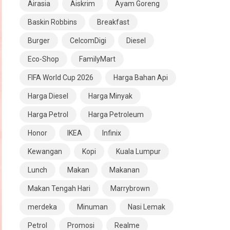
Airasia
Aiskrim
Ayam Goreng
Baskin Robbins
Breakfast
Burger
CelcomDigi
Diesel
Eco-Shop
FamilyMart
FIFA World Cup 2026
Harga Bahan Api
Harga Diesel
Harga Minyak
Harga Petrol
Harga Petroleum
Honor
IKEA
Infinix
Kewangan
Kopi
Kuala Lumpur
Lunch
Makan
Makanan
Makan Tengah Hari
Marrybrown
merdeka
Minuman
Nasi Lemak
Petrol
Promosi
Realme