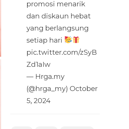
promosi menarik
dan diskaun hebat
yang berlangsung
setiap hari
pic.twitter.com/zSyB
Zd1aIw
— Hrga.my
(@hrga_my)
October
5, 2024