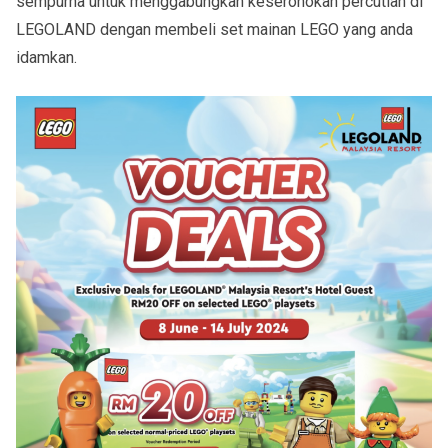
sempurna untuk menggabungkan keseronokan percutian di
LEGOLAND dengan membeli set mainan LEGO yang anda
idamkan.