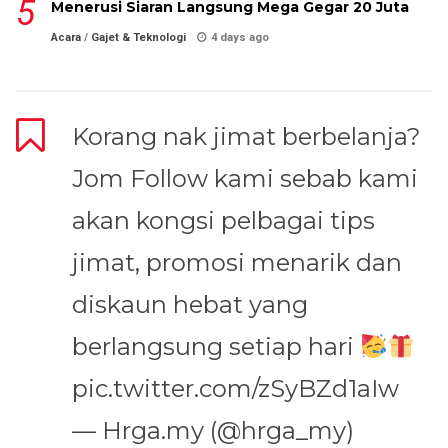
Menerusi Siaran Langsung Mega Gegar 20 Juta
Acara
/
Gajet & Teknologi
4 days ago
Korang nak jimat berbelanja?
Jom Follow kami sebab kami
akan kongsi pelbagai tips
jimat, promosi menarik dan
diskaun hebat yang
berlangsung setiap hari
pic.twitter.com/zSyBZd1aIw
— Hrga.my (@hrga_my)