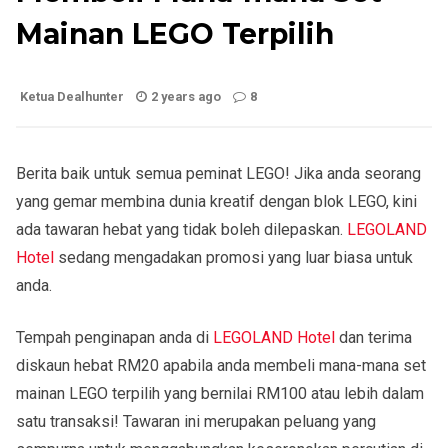
Mainan LEGO Terpilih
Ketua Dealhunter
2 years ago
8
Berita baik untuk semua peminat LEGO! Jika anda seorang
yang gemar membina dunia kreatif dengan blok LEGO, kini
ada tawaran hebat yang tidak boleh dilepaskan.
LEGOLAND
Hotel
sedang mengadakan promosi yang luar biasa untuk
anda.
Tempah penginapan anda di
LEGOLAND Hotel
dan terima
diskaun hebat RM20 apabila anda membeli mana-mana set
mainan LEGO terpilih yang bernilai RM100 atau lebih dalam
satu transaksi! Tawaran ini merupakan peluang yang