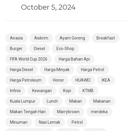
October 5, 2024
Airasia
Aiskrim
Ayam Goreng
Breakfast
Burger
Diesel
Eco-Shop
FIFA World Cup 2026
Harga Bahan Api
Harga Diesel
Harga Minyak
Harga Petrol
Harga Petroleum
Honor
HUAWEI
IKEA
Infinix
Kewangan
Kopi
KTMB
Kuala Lumpur
Lunch
Makan
Makanan
Makan Tengah Hari
Marrybrown
merdeka
Minuman
Nasi Lemak
Petrol