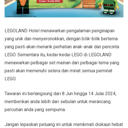
LEGOLAND Hotel menawarkan pengalaman penginapan
yang unik dan menyeronokkan, dengan bilik-bilik bertema
yang pasti akan menarik perhatian anak-anak dan pencinta
LEGO. Sementara itu, kedai-kedai LEGO di LEGOLAND
menawarkan pelbagai set mainan dari pelbagai tema yang
pasti akan memenuhi selera dan minat semua peminat
LEGO.
Tawaran ini berlangsung dari 8 Jun hingga 14 Julai 2024,
memberikan anda lebih dari sebulan untuk merancang
percutian anda yang sempurna.
Jangan lepaskan peluang ini untuk menikmati diskaun hebat