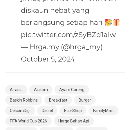
diskaun hebat yang
berlangsung setiap hari
pic.twitter.com/zSyBZd1aIw
— Hrga.my (@hrga_my)
October 5, 2024
Airasia
Aiskrim
Ayam Goreng
Baskin Robbins
Breakfast
Burger
CelcomDigi
Diesel
Eco-Shop
FamilyMart
FIFA World Cup 2026
Harga Bahan Api