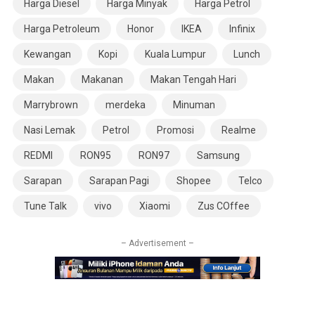
Harga Diesel
Harga Minyak
Harga Petrol
Harga Petroleum
Honor
IKEA
Infinix
Kewangan
Kopi
Kuala Lumpur
Lunch
Makan
Makanan
Makan Tengah Hari
Marrybrown
merdeka
Minuman
Nasi Lemak
Petrol
Promosi
Realme
REDMI
RON95
RON97
Samsung
Sarapan
Sarapan Pagi
Shopee
Telco
Tune Talk
vivo
Xiaomi
Zus COffee
– Advertisement –