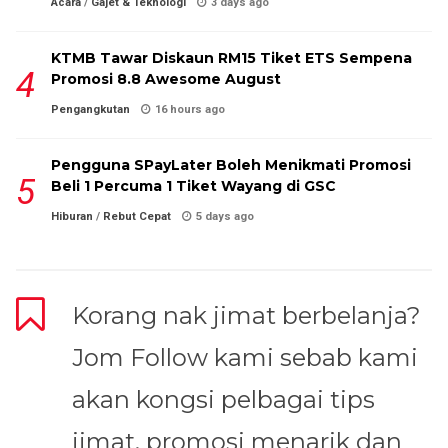
Acara
/
Gajet & Teknologi
3 days ago
KTMB Tawar Diskaun RM15 Tiket ETS Sempena
Promosi 8.8 Awesome August
Pengangkutan
16 hours ago
Pengguna SPayLater Boleh Menikmati Promosi
Beli 1 Percuma 1 Tiket Wayang di GSC
Hiburan
/
Rebut Cepat
5 days ago
Korang nak jimat berbelanja?
Jom Follow kami sebab kami
akan kongsi pelbagai tips
jimat, promosi menarik dan