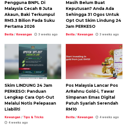
Pengguna BNPL Di
Masih Belum Buat
Malaysia Cecah 8 Juta
Keputusan? Anda Ada
Akaun, Baki Terkumpul
Sehingga 31 Ogos Untuk
RM5.3 Bilion Pada Suku
Opt Out Skim Lindung 24
Pertama 2026
Jam PERKESO
Berita
/
Kewangan
3 weeks ago
Berita
/
Kewangan
3 weeks ago
Skim LINDUNG 24 Jam
Pos Malaysia Lancar Pos
PERKESO: Panduan
ArRahnu Gold-i, Tawar
Lengkap Cara Opt-Out
Simpanan Emas Digital
Melalui Notis Pelepasan
Patuh Syariah Serendah
Liabiliti
RM10
Kewangan
/
Tips & Tricks
Berita
/
Kewangan
4 weeks ago
4 weeks ago