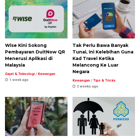
Wise Kini Sokong
Tak Perlu Bawa Banyak
Pembayaran DuitNow QR
Tunai, Ini Kelebihan Guna
Menerusi Aplikasi di
Kad Travel Ketika
Malaysia
Melancong Ke Luar
Negara
Gajet & Teknologi
/
Kewangan
1 week ago
Kewangan
/
Tips & Tricks
2 weeks ago