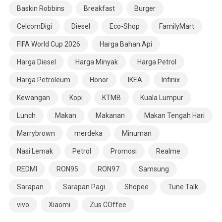
Baskin Robbins
Breakfast
Burger
CelcomDigi
Diesel
Eco-Shop
FamilyMart
FIFA World Cup 2026
Harga Bahan Api
Harga Diesel
Harga Minyak
Harga Petrol
Harga Petroleum
Honor
IKEA
Infinix
Kewangan
Kopi
KTMB
Kuala Lumpur
Lunch
Makan
Makanan
Makan Tengah Hari
Marrybrown
merdeka
Minuman
Nasi Lemak
Petrol
Promosi
Realme
REDMI
RON95
RON97
Samsung
Sarapan
Sarapan Pagi
Shopee
Tune Talk
vivo
Xiaomi
Zus COffee