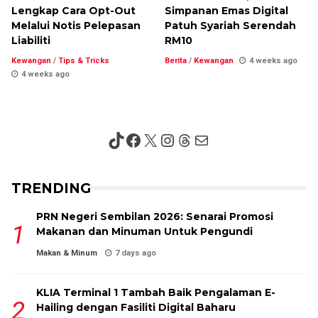
Lengkap Cara Opt-Out
Simpanan Emas Digital
Melalui Notis Pelepasan
Patuh Syariah Serendah
Liabiliti
RM10
Kewangan
/
Tips & Tricks
Berita
/
Kewangan
4 weeks ago
4 weeks ago
TikTok
Facebook
X
Instagram
Threads
Mail
TRENDING
PRN Negeri Sembilan 2026: Senarai Promosi
Makanan dan Minuman Untuk Pengundi
Makan & Minum
7 days ago
KLIA Terminal 1 Tambah Baik Pengalaman E-
Hailing dengan Fasiliti Digital Baharu