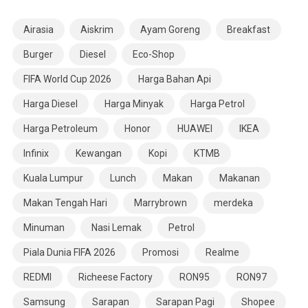
Airasia
Aiskrim
Ayam Goreng
Breakfast
Burger
Diesel
Eco-Shop
FIFA World Cup 2026
Harga Bahan Api
Harga Diesel
Harga Minyak
Harga Petrol
Harga Petroleum
Honor
HUAWEI
IKEA
Infinix
Kewangan
Kopi
KTMB
Kuala Lumpur
Lunch
Makan
Makanan
Makan Tengah Hari
Marrybrown
merdeka
Minuman
Nasi Lemak
Petrol
Piala Dunia FIFA 2026
Promosi
Realme
REDMI
Richeese Factory
RON95
RON97
Samsung
Sarapan
Sarapan Pagi
Shopee