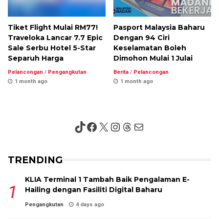
Tiket Flight Mulai RM77!
Pasport Malaysia Baharu
Traveloka Lancar 7.7 Epic
Dengan 94 Ciri
Sale Serbu Hotel 5-Star
Keselamatan Boleh
Separuh Harga
Dimohon Mulai 1 Julai
Pelancongan
/
Pengangkutan
Berita
/
Pelancongan
1 month ago
1 month ago
TikTok
Facebook
X
Instagram
Threads
Mail
TRENDING
KLIA Terminal 1 Tambah Baik Pengalaman E-
Hailing dengan Fasiliti Digital Baharu
Pengangkutan
4 days ago