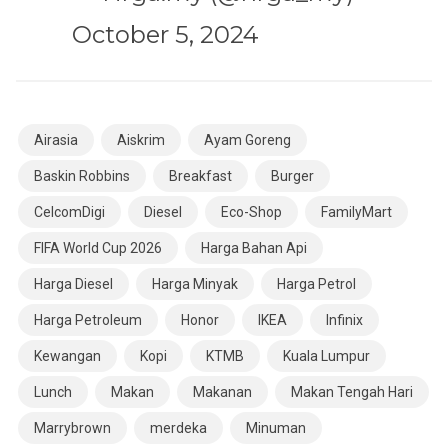
October 5, 2024
Airasia
Aiskrim
Ayam Goreng
Baskin Robbins
Breakfast
Burger
CelcomDigi
Diesel
Eco-Shop
FamilyMart
FIFA World Cup 2026
Harga Bahan Api
Harga Diesel
Harga Minyak
Harga Petrol
Harga Petroleum
Honor
IKEA
Infinix
Kewangan
Kopi
KTMB
Kuala Lumpur
Lunch
Makan
Makanan
Makan Tengah Hari
Marrybrown
merdeka
Minuman