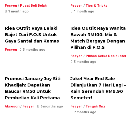
Fesyen
/
Pusat Beli Belah
Fesyen
/
Tips & Tricks
1 month ago
1 month ago
Idea Outfit Raya Lelaki
Idea Outfit Raya Wanita
Bajet Dari F.O.S Untuk
Bawah RM100: Mix &
Gaya Santai dan Kemas
Match Bergaya Dengan
Pilihan di F.O.S
Fesyen
5 months ago
Fesyen
/
Pilihan Ketua Dealhunter
5 months ago
Promosi January Joy Siti
Jakel Year End Sale
Khadijah: Dapatkan
Dilanjutkan 7 Hari Lagi –
Baucar RM50 Untuk
Kain Serendah RM9.90
Pembelian Kali Pertama
Semeter!
Aksesori
/
Fesyen
6 months ago
Fesyen
/
Tengah Onz
7 months ago