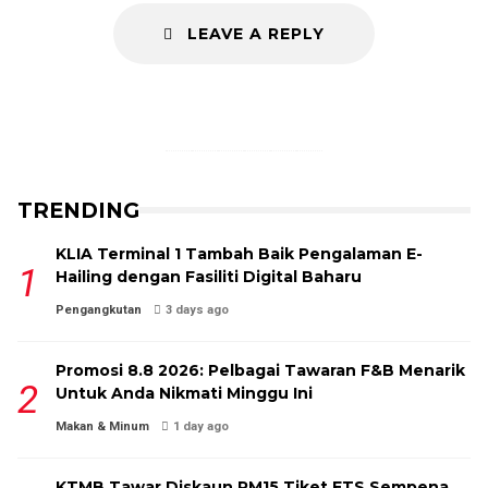
LEAVE A REPLY
TikTok
Facebook
X
Instagram
Threads
Mail
TRENDING
KLIA Terminal 1 Tambah Baik Pengalaman E-
Hailing dengan Fasiliti Digital Baharu
Pengangkutan
3 days ago
Promosi 8.8 2026: Pelbagai Tawaran F&B Menarik
Untuk Anda Nikmati Minggu Ini
Makan & Minum
1 day ago
KTMB Tawar Diskaun RM15 Tiket ETS Sempena