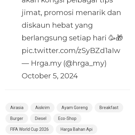
jimat, promosi menarik dan
diskaun hebat yang
berlangsung setiap hari 🥳🎁
pic.twitter.com/zSyBZd1aIw
— Hrga.my (@hrga_my)
October 5, 2024
Airasia
Aiskrim
Ayam Goreng
Breakfast
Burger
Diesel
Eco-Shop
FIFA World Cup 2026
Harga Bahan Api