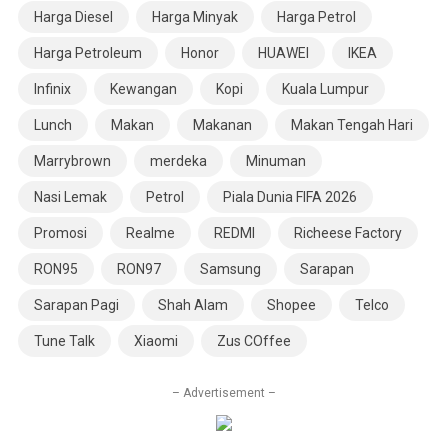
Harga Diesel
Harga Minyak
Harga Petrol
Harga Petroleum
Honor
HUAWEI
IKEA
Infinix
Kewangan
Kopi
Kuala Lumpur
Lunch
Makan
Makanan
Makan Tengah Hari
Marrybrown
merdeka
Minuman
Nasi Lemak
Petrol
Piala Dunia FIFA 2026
Promosi
Realme
REDMI
Richeese Factory
RON95
RON97
Samsung
Sarapan
Sarapan Pagi
Shah Alam
Shopee
Telco
Tune Talk
Xiaomi
Zus COffee
– Advertisement –