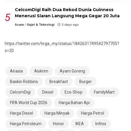
CelcomDigi Raih Dua Rekod Dunia Guinness
Menerusi Siaran Langsung Mega Gegar 20 Juta
Acara
/
Gajet & Teknologi
3 days ago
https://twitter.com/hrga_my/status/1842631749542797705?
s=20
Airasia
Aiskrim
Ayam Goreng
Baskin Robbins
Breakfast
Burger
CelcomDigi
Diesel
Eco-Shop
FamilyMart
FIFA World Cup 2026
Harga Bahan Api
Harga Diesel
Harga Minyak
Harga Petrol
Harga Petroleum
Honor
IKEA
Infinix