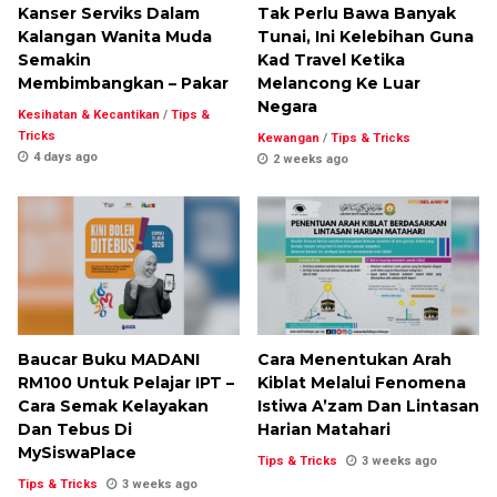
Kanser Serviks Dalam
Tak Perlu Bawa Banyak
Kalangan Wanita Muda
Tunai, Ini Kelebihan Guna
Semakin
Kad Travel Ketika
Membimbangkan – Pakar
Melancong Ke Luar
Negara
Kesihatan & Kecantikan
/
Tips &
Tricks
Kewangan
/
Tips & Tricks
4 days ago
2 weeks ago
Baucar Buku MADANI
Cara Menentukan Arah
RM100 Untuk Pelajar IPT –
Kiblat Melalui Fenomena
Cara Semak Kelayakan
Istiwa A’zam Dan Lintasan
Dan Tebus Di
Harian Matahari
MySiswaPlace
Tips & Tricks
3 weeks ago
Tips & Tricks
3 weeks ago