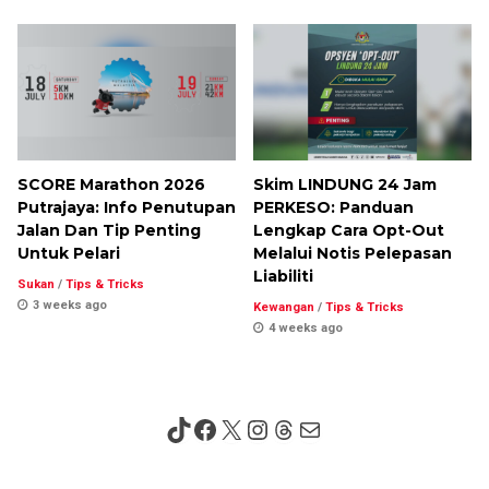
SCORE Marathon 2026
Skim LINDUNG 24 Jam
Putrajaya: Info Penutupan
PERKESO: Panduan
Jalan Dan Tip Penting
Lengkap Cara Opt-Out
Untuk Pelari
Melalui Notis Pelepasan
Liabiliti
Sukan
/
Tips & Tricks
3 weeks ago
Kewangan
/
Tips & Tricks
4 weeks ago
TikTok
Facebook
X
Instagram
Threads
Mail