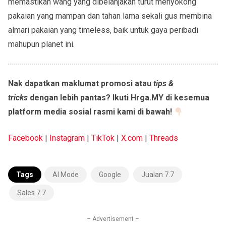
memastikan wang yang dibelanjakan turut menyokong
pakaian yang mampan dan tahan lama sekali gus membina
almari pakaian yang timeless, baik untuk gaya peribadi
mahupun planet ini.
Nak dapatkan maklumat promosi atau
tips &
tricks
dengan lebih pantas? Ikuti Hrga.MY di kesemua
platform media sosial rasmi kami di bawah!
Facebook
|
Instagram
|
TikTok
|
X.com
|
Threads
Tags
AI Mode
Google
Jualan 7.7
Sales 7.7
– Advertisement –