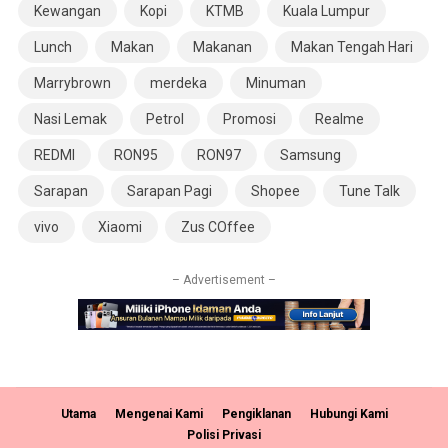
Kewangan
Kopi
KTMB
Kuala Lumpur
Lunch
Makan
Makanan
Makan Tengah Hari
Marrybrown
merdeka
Minuman
Nasi Lemak
Petrol
Promosi
Realme
REDMI
RON95
RON97
Samsung
Sarapan
Sarapan Pagi
Shopee
Tune Talk
vivo
Xiaomi
Zus COffee
– Advertisement –
Utama
Mengenai Kami
Pengiklanan
Hubungi Kami
Polisi Privasi