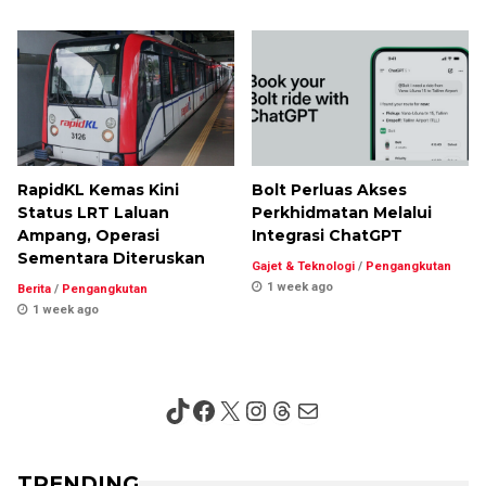
RapidKL Kemas Kini
Bolt Perluas Akses
Status LRT Laluan
Perkhidmatan Melalui
Ampang, Operasi
Integrasi ChatGPT
Sementara Diteruskan
Gajet & Teknologi
/
Pengangkutan
1 week ago
Berita
/
Pengangkutan
1 week ago
TikTok
Facebook
X
Instagram
Threads
Mail
TRENDING