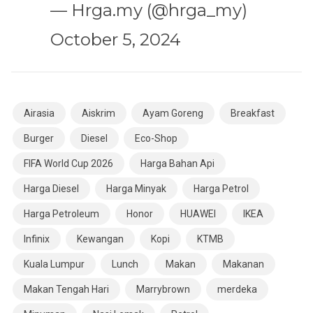
— Hrga.my (@hrga_my)
October 5, 2024
Airasia
Aiskrim
Ayam Goreng
Breakfast
Burger
Diesel
Eco-Shop
FIFA World Cup 2026
Harga Bahan Api
Harga Diesel
Harga Minyak
Harga Petrol
Harga Petroleum
Honor
HUAWEI
IKEA
Infinix
Kewangan
Kopi
KTMB
Kuala Lumpur
Lunch
Makan
Makanan
Makan Tengah Hari
Marrybrown
merdeka