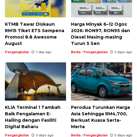
KTMB Tawar Diskaun
Harga Minyak 6–12 Ogos
RM15 Tiket ETS Sempena
2026: RON97, RON95 dan
Promosi 8.8 Awesome
Diesel Masing-masing
August
Turun 5 Sen
Pengangkutan
1 day ago
Berita
/
Pengangkutan
3 days ago
KLIA Terminal 1 Tambah
Perodua Turunkan Harga
Baik Pengalaman E-
Axia Sehingga RM4,700,
Hailing dengan Fasiliti
Berkuat Kuasa Serta-
Digital Baharu
Merta
Pengangkutan
3 days ago
Berita
/
Pengangkutan
5 days ago