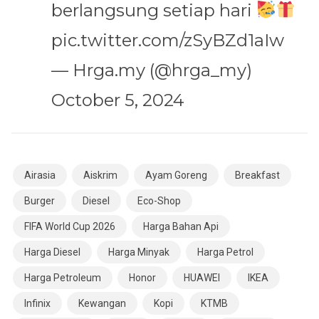
berlangsung setiap hari
pic.twitter.com/zSyBZd1aIw
— Hrga.my (@hrga_my)
October 5, 2024
Airasia
Aiskrim
Ayam Goreng
Breakfast
Burger
Diesel
Eco-Shop
FIFA World Cup 2026
Harga Bahan Api
Harga Diesel
Harga Minyak
Harga Petrol
Harga Petroleum
Honor
HUAWEI
IKEA
Infinix
Kewangan
Kopi
KTMB