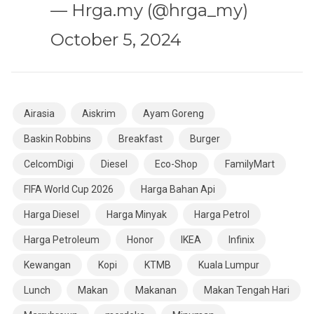
— Hrga.my (@hrga_my)
October 5, 2024
Airasia
Aiskrim
Ayam Goreng
Baskin Robbins
Breakfast
Burger
CelcomDigi
Diesel
Eco-Shop
FamilyMart
FIFA World Cup 2026
Harga Bahan Api
Harga Diesel
Harga Minyak
Harga Petrol
Harga Petroleum
Honor
IKEA
Infinix
Kewangan
Kopi
KTMB
Kuala Lumpur
Lunch
Makan
Makanan
Makan Tengah Hari