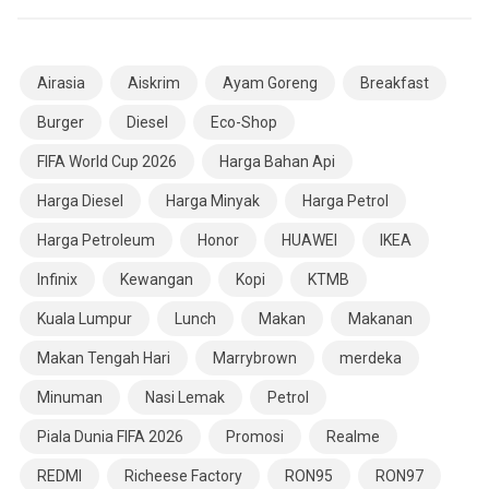
Airasia
Aiskrim
Ayam Goreng
Breakfast
Burger
Diesel
Eco-Shop
FIFA World Cup 2026
Harga Bahan Api
Harga Diesel
Harga Minyak
Harga Petrol
Harga Petroleum
Honor
HUAWEI
IKEA
Infinix
Kewangan
Kopi
KTMB
Kuala Lumpur
Lunch
Makan
Makanan
Makan Tengah Hari
Marrybrown
merdeka
Minuman
Nasi Lemak
Petrol
Piala Dunia FIFA 2026
Promosi
Realme
REDMI
Richeese Factory
RON95
RON97