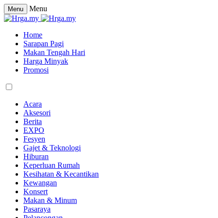
Menu
Menu
Home
Sarapan Pagi
Makan Tengah Hari
Harga Minyak
Promosi
Acara
Aksesori
Berita
EXPO
Fesyen
Gajet & Teknologi
Hiburan
Keperluan Rumah
Kesihatan & Kecantikan
Kewangan
Konsert
Makan & Minum
Pasaraya
Pelancongan