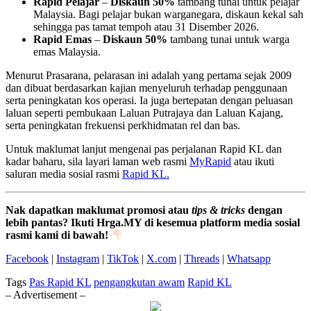
Rapid Pelajar
–
Diskaun 50%
tambang tunai untuk pelajar
Malaysia. Bagi pelajar bukan warganegara, diskaun kekal sah
sehingga pas tamat tempoh atau 31 Disember 2026.
Rapid Emas
–
Diskaun 50%
tambang tunai untuk warga
emas Malaysia.
Menurut Prasarana, pelarasan ini adalah yang pertama sejak 2009
dan dibuat berdasarkan kajian menyeluruh terhadap penggunaan
serta peningkatan kos operasi. Ia juga bertepatan dengan peluasan
laluan seperti pembukaan Laluan Putrajaya dan Laluan Kajang,
serta peningkatan frekuensi perkhidmatan rel dan bas.
Untuk maklumat lanjut mengenai pas perjalanan Rapid KL dan
kadar baharu, sila layari laman web rasmi
MyRapid
atau ikuti
saluran media sosial rasmi
Rapid KL.
Nak dapatkan maklumat promosi atau
tips & tricks
dengan
lebih pantas? Ikuti Hrga.MY di kesemua platform media sosial
rasmi kami di bawah!
Facebook
|
Instagram
|
TikTok
|
X.com
|
Threads
|
Whatsapp
Tags
Pas Rapid KL
pengangkutan awam
Rapid KL
– Advertisement –