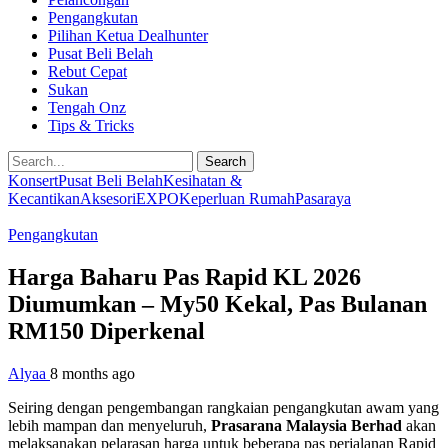
Pengangkutan
Pilihan Ketua Dealhunter
Pusat Beli Belah
Rebut Cepat
Sukan
Tengah Onz
Tips & Tricks
Search
Konsert
Pusat Beli Belah
Kesihatan &
Kecantikan
Aksesori
EXPO
Keperluan Rumah
Pasaraya
Pengangkutan
Harga Baharu Pas Rapid KL 2026
Diumumkan – My50 Kekal, Pas Bulanan
RM150 Diperkenal
Alyaa
8 months ago
Seiring dengan pengembangan rangkaian pengangkutan awam yang
lebih mampan dan menyeluruh,
Prasarana Malaysia Berhad
akan
melaksanakan pelarasan harga untuk beberapa pas perjalanan Rapid