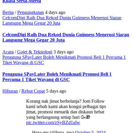
Kuasa Serta-Merta
Berita
/
Pengangkutan
4 days ago
CelcomDigi Raih Dua Rekod Dunia Guinness Menerusi Siaran
Langsung Mega Gegar 20 Juta
CelcomDigi Raih Dua Rekod Dunia Guinness Menerusi Siaran
Langsung Mega Gegar 20 Juta
Acara
/
Gajet & Teknologi
3 days ago
Pengguna SPayLater Boleh Menikmati Promosi Beli 1 Percuma 1
Tiket Wayang di GSC
Pengguna SPayLater Boleh Menikmati Promosi Beli 1
Percuma 1 Tiket Wayang di GSC
Hiburan
/
Rebut Cepat
5 days ago
Korang nak jimat berbelanja? Jom Follow
kami sebab kami akan kongsi pelbagai tips
jimat, promosi menarik dan diskaun hebat
yang berlangsung setiap hari 🥳🎁
pic.twitter.com/zSyBZd1aIw
— Hrga.my (@hrga_my)
October 5, 2024