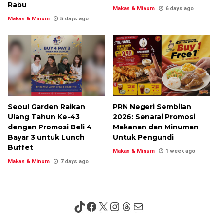
Rabu
Makan & Minum
6 days ago
Makan & Minum
5 days ago
Seoul Garden Raikan
PRN Negeri Sembilan
Ulang Tahun Ke-43
2026: Senarai Promosi
dengan Promosi Beli 4
Makanan dan Minuman
Bayar 3 untuk Lunch
Untuk Pengundi
Buffet
Makan & Minum
1 week ago
Makan & Minum
7 days ago
TikTok
Facebook
X
Instagram
Threads
Mail