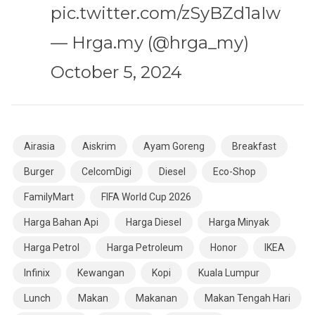
pic.twitter.com/zSyBZd1aIw
— Hrga.my (@hrga_my)
October 5, 2024
Airasia
Aiskrim
Ayam Goreng
Breakfast
Burger
CelcomDigi
Diesel
Eco-Shop
FamilyMart
FIFA World Cup 2026
Harga Bahan Api
Harga Diesel
Harga Minyak
Harga Petrol
Harga Petroleum
Honor
IKEA
Infinix
Kewangan
Kopi
Kuala Lumpur
Lunch
Makan
Makanan
Makan Tengah Hari