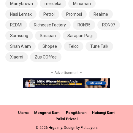
Marrybrown
merdeka
Minuman
Nasi Lemak
Petrol
Promosi
Realme
REDMI
Richeese Factory
RON95
RON97
Samsung
Sarapan
Sarapan Pagi
Shah Alam
Shopee
Telco
Tune Talk
Xiaomi
Zus COffee
– Advertisement –
Utama
Mengenai Kami
Pengiklanan
Hubungi Kami
Polisi Privasi
© 2026 Hrga.my. Design by
FlatLayers